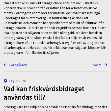
Om säljaren är en enskild näringsidkare som inte har F-skatt ska
köparen dra 30 procent från ersättningen för arbetet exklusive
moms. Företagets kostnader för material och dylikt ska inte ingå i
underlaget för skatteavdrag. En förutsättning är dock att
kostnaderna och momsen har specificerats särskilt på fakturan från
näringsidkaren. Till skillnad mot när en juridisk person inte har F-skatt,
ska köparen när säljaren är en enskild näringsidkare även betala in
arbetsgivaravgifter. Köparen ska i det fall att säljaren är en enskild
näringsidkare både redovisa arbetsgivaravgifter och avdragen skatt
på arbetsgivardeklarationen. Förenklat kan man säga att köparen blir
arbetsgivare i förhållande till säljaren.
Föregående
Nästa
11 juni 2026
Vad kan friskvårdsbidraget
användas till?
Arbetsgivare kan erbjuda sina anställda ett friskvårdsbidrag, men det