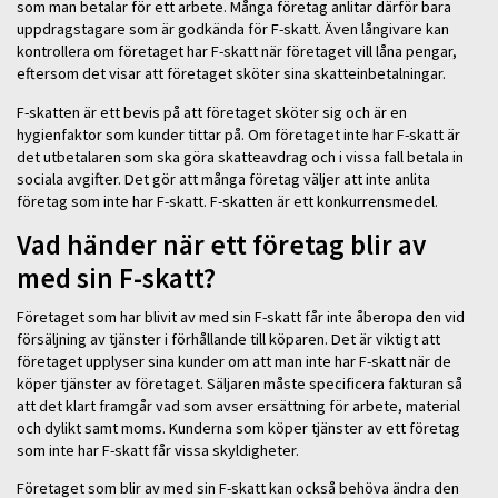
som man betalar för ett arbete. Många företag anlitar därför bara
uppdragstagare som är godkända för F-skatt. Även långivare kan
kontrollera om företaget har F-skatt när företaget vill låna pengar,
eftersom det visar att företaget sköter sina skatteinbetalningar.
F-skatten är ett bevis på att företaget sköter sig och är en
hygienfaktor som kunder tittar på. Om företaget inte har F-skatt är
det utbetalaren som ska göra skatteavdrag och i vissa fall betala in
sociala avgifter. Det gör att många företag väljer att inte anlita
företag som inte har F-skatt. F-skatten är ett konkurrensmedel.
Vad händer när ett företag blir av
med sin F-skatt?
Företaget som har blivit av med sin F-skatt får inte åberopa den vid
försäljning av tjänster i förhållande till köparen. Det är viktigt att
företaget upplyser sina kunder om att man inte har F-skatt när de
köper tjänster av företaget. Säljaren måste specificera fakturan så
att det klart framgår vad som avser ersättning för arbete, material
och dylikt samt moms. Kunderna som köper tjänster av ett företag
som inte har F-skatt får vissa skyldigheter.
Företaget som blir av med sin F-skatt kan också behöva ändra den