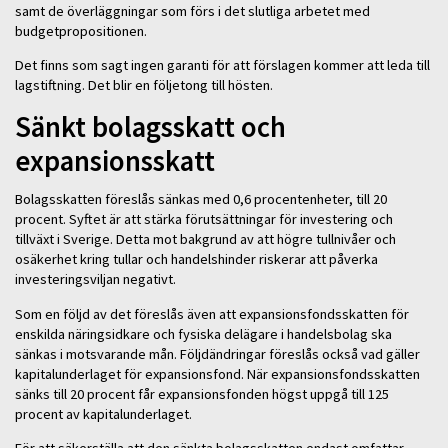
samt de överläggningar som förs i det slutliga arbetet med
budgetpropositionen.
Det finns som sagt ingen garanti för att förslagen kommer att leda till
lagstiftning. Det blir en följetong till hösten.
Sänkt bolagsskatt och
expansionsskatt
Bolagsskatten föreslås sänkas med 0,6 procentenheter, till 20
procent. Syftet är att stärka förutsättningar för investering och
tillväxt i Sverige. Detta mot bakgrund av att högre tullnivåer och
osäkerhet kring tullar och handelshinder riskerar att påverka
investeringsviljan negativt.
Som en följd av det föreslås även att expansionsfondsskatten för
enskilda näringsidkare och fysiska delägare i handelsbolag ska
sänkas i motsvarande mån. Följdändringar föreslås också vad gäller
kapitalunderlaget för expansionsfond. När expansionsfondsskatten
sänks till 20 procent får expansionsfonden högst uppgå till 125
procent av kapitalunderlaget.