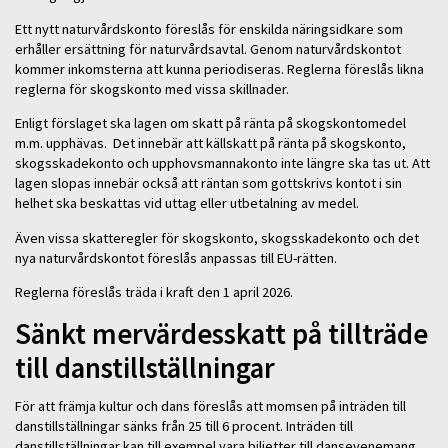
Ett nytt naturvårdskonto föreslås för enskilda näringsidkare som
erhåller ersättning för naturvårdsavtal. Genom naturvårdskontot
kommer inkomsterna att kunna periodiseras. Reglerna föreslås likna
reglerna för skogskonto med vissa skillnader.
Enligt förslaget ska lagen om skatt på ränta på skogskontomedel
m.m. upphävas. Det innebär att källskatt på ränta på skogskonto,
skogsskadekonto och upphovsmannakonto inte längre ska tas ut. Att
lagen slopas innebär också att räntan som gottskrivs kontot i sin
helhet ska beskattas vid uttag eller utbetalning av medel.
Även vissa skatteregler för skogskonto, skogsskadekonto och det
nya naturvårdskontot föreslås anpassas till EU-rätten.
Reglerna föreslås träda i kraft den 1 april 2026.
Sänkt mervärdesskatt på tillträde
till danstillställningar
För att främja kultur och dans föreslås att momsen på inträden till
danstillställningar sänks från 25 till 6 procent. Inträden till
danstillställningar kan till exempel vara biljetter till dansevenemang,