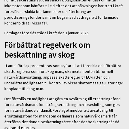
För att säkerställa att den sänkta bolagsskatten endast omfattar
inkomster som hänförs till tid efter det att sänkningen har trätt i kraft
föreslås särskilda bestämmelser om återföring av
periodiseringsfonder samt en begränsad avdragsrätt för lämnade
koncernbidrag i vissa fall.
Förslaget föreslås träda i kraft den 1 januari 2026.
Förbättrat regelverk om
beskattning av skog
tt antal förslag presenteras som syftar till att förenkla och förbättra
skattereglerna som rör skog m.m., öka incitamenten till formell
naturvårdsavsättning, anpassa skatteregler till EU-rätten och
underlätta möjligheten till kontroll av vissa skattemässiga justeringar
kopplade till skog m.m.
Det föreslås en möjlighet att göra en avsättning till ersättningsfond
för naturvårdsmark för intrångsersättning och löseskilling som ges
för naturvårdande ändamål. Förslaget innebär att avsättning till
ersättningsfond för mark som definieras som naturvårdsmark får
återföras det tionde beskattningsåret efter det beskattningsår då
avdraget gjordes.