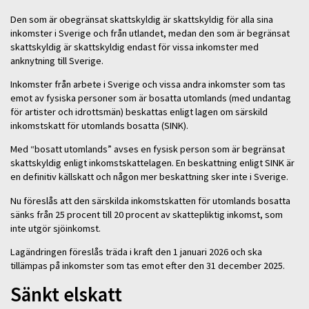
Den som är obegränsat skattskyldig är skattskyldig för alla sina
inkomster i Sverige och från utlandet, medan den som är begränsat
skattskyldig är skattskyldig endast för vissa inkomster med
anknytning till Sverige.
Inkomster från arbete i Sverige och vissa andra inkomster som tas
emot av fysiska personer som är bosatta utomlands (med undantag
för artister och idrottsmän) beskattas enligt lagen om särskild
inkomstskatt för utomlands bosatta (SINK).
Med “bosatt utomlands” avses en fysisk person som är begränsat
skattskyldig enligt inkomstskattelagen. En beskattning enligt SINK är
en definitiv källskatt och någon mer beskattning sker inte i Sverige.
Nu föreslås att den särskilda inkomstskatten för utomlands bosatta
sänks från 25 procent till 20 procent av skattepliktig inkomst, som
inte utgör sjöinkomst.
Lagändringen föreslås träda i kraft den 1 januari 2026 och ska
tillämpas på inkomster som tas emot efter den 31 december 2025.
Sänkt elskatt