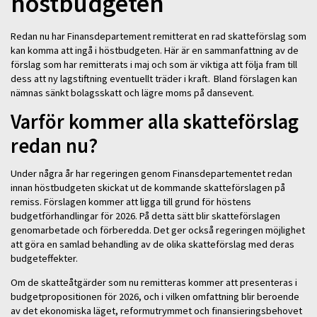
höstbudgeten
Redan nu har Finansdepartement remitterat en rad skatteförslag som
kan komma att ingå i höstbudgeten. Här är en sammanfattning av de
förslag som har remitterats i maj och som är viktiga att följa fram till
dess att ny lagstiftning eventuellt träder i kraft. Bland förslagen kan
nämnas sänkt bolagsskatt och lägre moms på dansevent.
Varför kommer alla skatteförslag
redan nu?
Under några år har regeringen genom Finansdepartementet redan
innan höstbudgeten skickat ut de kommande skatteförslagen på
remiss. Förslagen kommer att ligga till grund för höstens
budgetförhandlingar för 2026. På detta sätt blir skatteförslagen
genomarbetade och förberedda. Det ger också regeringen möjlighet
att göra en samlad behandling av de olika skatteförslag med deras
budgeteffekter.
Om de skatteåtgärder som nu remitteras kommer att presenteras i
budgetpropositionen för 2026, och i vilken omfattning blir beroende
av det ekonomiska läget, reformutrymmet och finansieringsbehovet