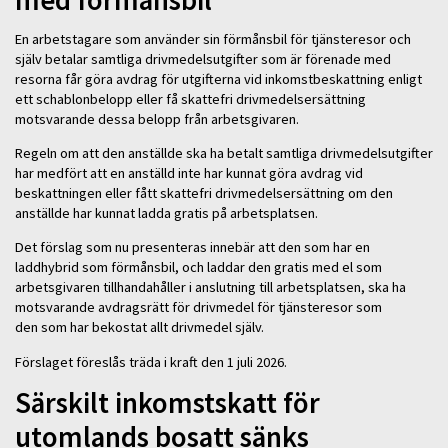
med förmånsbil
En arbetstagare som använder sin förmånsbil för tjänsteresor och
själv betalar samtliga drivmedelsutgifter som är förenade med
resorna får göra avdrag för utgifterna vid inkomstbeskattning enligt
ett schablonbelopp eller få skattefri drivmedelsersättning
motsvarande dessa belopp från arbetsgivaren.
Regeln om att den anställde ska ha betalt samtliga drivmedelsutgifter
har medfört att en anställd inte har kunnat göra avdrag vid
beskattningen eller fått skattefri drivmedelsersättning om den
anställde har kunnat ladda gratis på arbetsplatsen.
Det förslag som nu presenteras innebär att den som har en
laddhybrid som förmånsbil, och laddar den gratis med el som
arbetsgivaren tillhandahåller i anslutning till arbetsplatsen, ska ha
motsvarande avdragsrätt för drivmedel för tjänsteresor som
den som har bekostat allt drivmedel själv.
Förslaget föreslås träda i kraft den 1 juli 2026.
Särskilt inkomstskatt för
utomlands bosatt sänks