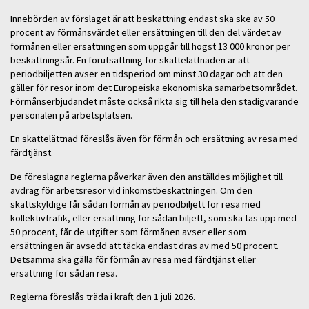
Innebörden av förslaget är att beskattning endast ska ske av 50
procent av förmånsvärdet eller ersättningen till den del värdet av
förmånen eller ersättningen som uppgår till högst 13 000 kronor per
beskattningsår. En förutsättning för skattelättnaden är att
periodbiljetten avser en tidsperiod om minst 30 dagar och att den
gäller för resor inom det Europeiska ekonomiska samarbetsområdet.
Förmånserbjudandet måste också rikta sig till hela den stadigvarande
personalen på arbetsplatsen.
En skattelättnad föreslås även för förmån och ersättning av resa med
färdtjänst.
De föreslagna reglerna påverkar även den anställdes möjlighet till
avdrag för arbetsresor vid inkomstbeskattningen. Om den
skattskyldige får sådan förmån av periodbiljett för resa med
kollektivtrafik, eller ersättning för sådan biljett, som ska tas upp med
50 procent, får de utgifter som förmånen avser eller som
ersättningen är avsedd att täcka endast dras av med 50 procent.
Detsamma ska gälla för förmån av resa med färdtjänst eller
ersättning för sådan resa.
Reglerna föreslås träda i kraft den 1 juli 2026.