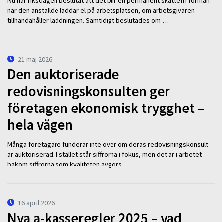
Nu har riksdagen beslutat att det blir en permanent skattefri förmån
när den anställde laddar el på arbetsplatsen, om arbetsgivaren
tillhandahåller laddningen. Samtidigt beslutades om …
21 maj 2026
Den auktoriserade
redovisningskonsulten ger
företagen ekonomisk trygghet –
hela vägen
Många företagare funderar inte över om deras redovisningskonsult
är auktoriserad. I stället står siffrorna i fokus, men det är i arbetet
bakom siffrorna som kvaliteten avgörs. – …
16 april 2026
Nya a-kasseregler 2025 – vad