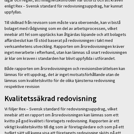
lagar och regler, att rimlighetskontroller har utförts och att kraven
enligt Rex – Svensk standard för redovisningsuppdrag, har kunnat
uppfyllas.
Till skillnad från revisorn som måste vara oberoende, kan vi bistå
bolaget med rådgivning som en del av arbetsprocessen, vilket
innebär att fel som upptäcks kan åtgärdas löpande och att bolagets
affärsbeslut kan få stöd baserat på redovisningen i takt med
verksamhetens utveckling. Rapporten om årsredovisningen kräver
inget merarbete i efterhand, utan kan lämnas så snart redovisningen
är klar om kraven i standarden har blivit uppfyllda i utförandet.
Både rapporten om årsredovisningen och revisionsberättelsen kan
lämnas för ett uppdrag, det är inget motsatsförhållande utan de
lämnas som kvalitetskvitto för de olika tjänsterna redovisning
respektive revision
Kvalitetssäkrad redovisning
Vi följer Rex – Svensk standard för redovisningsuppdrag, vilket
innebär att en rapport om årsredovisningen kan lämnas som ett
kvitto på god kvalitet i företagets redovisning. Rapporten är ett
viktigt kvalitetskvitto till dig som är företagsledare och som på ett
tydligt sätt vill kunna visa att företagets redovisning sköts på ett