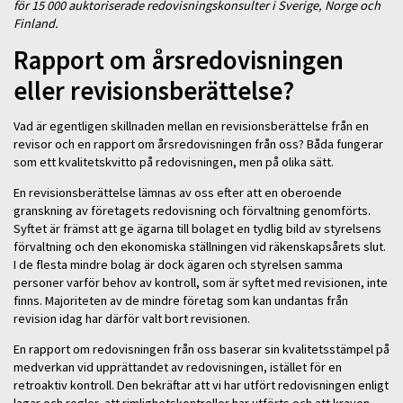
för 15 000 auktoriserade redovisningskonsulter i Sverige, Norge och
Finland.
Rapport om årsredovisningen
eller revisionsberättelse?
Vad är egentligen skillnaden mellan en revisionsberättelse från en
revisor och en rapport om årsredovisningen från oss? Båda fungerar
som ett kvalitetskvitto på redovisningen, men på olika sätt.
En revisionsberättelse lämnas av oss efter att en oberoende
granskning av företagets redovisning och förvaltning genomförts.
Syftet är främst att ge ägarna till bolaget en tydlig bild av styrelsens
förvaltning och den ekonomiska ställningen vid räkenskapsårets slut.
I de flesta mindre bolag är dock ägaren och styrelsen samma
personer varför behov av kontroll, som är syftet med revisionen, inte
finns. Majoriteten av de mindre företag som kan undantas från
revision idag har därför valt bort revisionen.
En rapport om redovisningen från oss baserar sin kvalitetsstämpel på
medverkan vid upprättandet av redovisningen, istället för en
retroaktiv kontroll. Den bekräftar att vi har utfört redovisningen enligt