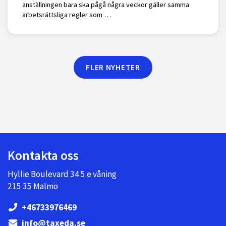
anställningen bara ska pågå några veckor gäller samma
arbetsrättsliga regler som …
FLER NYHETER
Kontakta oss
Hyllie Boulevard 34 5:e våning
215 35 Malmö
+46733976469
info@taxeda.se