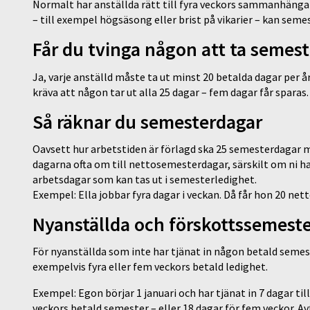
Normalt har anställda rätt till fyra veckors sammanhäng
– till exempel högsäsong eller brist på vikarier – kan semes
Får du tvinga någon att ta semest
Ja, varje anställd måste ta ut minst 20 betalda dagar per år
kräva att någon tar ut alla 25 dagar – fem dagar får sparas.
Så räknar du semesterdagar
Oavsett hur arbetstiden är förlagd ska 25 semesterdagar m
dagarna ofta om till nettosemesterdagar, särskilt om ni 
arbetsdagar som kan tas ut i semesterledighet.
Exempel: Ella jobbar fyra dagar i veckan. Då får hon 20 net
Nyanställda och förskottssemest
För nyanställda som inte har tjänat in någon betald semeste
exempelvis fyra eller fem veckors betald ledighet.
Exempel: Egon börjar 1 januari och har tjänat in 7 dagar til
veckors betald semester – eller 18 dagar för fem veckor. A