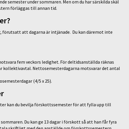
ande semester under sommaren. Men om du har särskilda skäl
tern förläggas till annan tid.
er?
, förutsatt att dagarna är intjänade.
Du kan däremot inte
otsvara fem veckors ledighet. För deltidsanställda räknas
har kollektivavtal. Nettosemesterdagarna motsvarar det antal
tosemesterdagar (4/5 x 25).
er
r kan du bevilja förskottssemester för att fylla upp till
l sommaren. Du kan ge 13 dagar i förskott så att han får fyra
vtala skriftligt med den anställde om förskottssemestern.