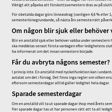
Viktigt att påpeka att förskottssemestern dras av på slu
För obetalda dagar görs löneavdrag (vanligen 4,6 % eller 
semesterlönegrundande, så nästa års semesterrätt påverka
Om någon blir sjuk eller behöver
Blir en anställd sjuk eller behöver vabba under semestern
ska meddelas senast första vardagen efter ledighetens slu
ha informerat om det innan semestern började.
Får du avbryta någons semester?
I princip inte. En anställd med nyckelfunktion kan i undan
avtalat om det i förväg. Det finns inga regler om vilken e
eftersom semesterdagar alltid gäller ledighet hela dagar.
Sparade semesterdagar
Om en anställd vill ta ut sparade dagar ihop med årets sem
fler sparade dagar tas ut har personen rätt att ta all ledi