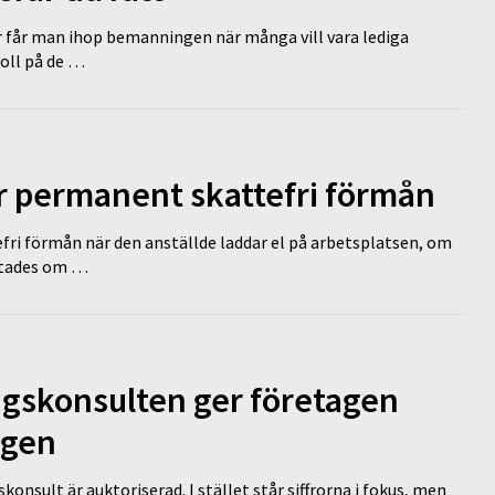
r får man ihop bemanningen när många vill vara lediga
koll på de …
ir permanent skattefri förmån
efri förmån när den anställde laddar el på arbetsplatsen, om
lutades om …
ngskonsulten ger företagen
ägen
nsult är auktoriserad. I stället står siffrorna i fokus, men