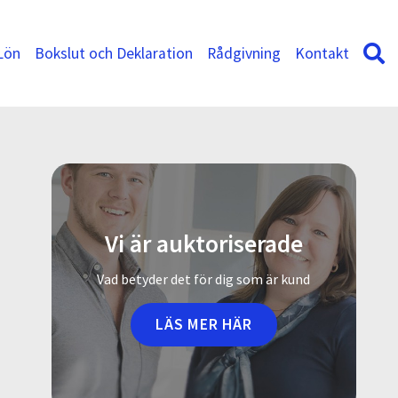
Lön
Bokslut och Deklaration
Rådgivning
Kontakt
Vi är auktoriserade
Vad betyder det för dig som är kund
LÄS MER HÄR