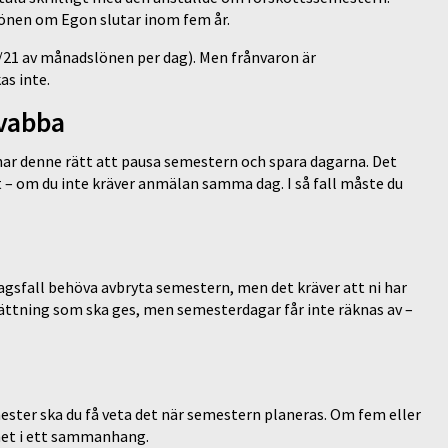
tlönen om Egon slutar inom fem år.
1/21 av månadslönen per dag). Men frånvaron är
s inte.
 vabba
 har denne rätt att pausa semestern och spara dagarna. Det
t – om du inte kräver anmälan samma dag. I så fall måste du
tagsfall behöva avbryta semestern, men det kräver att ni har
rsättning som ska ges, men semesterdagar får inte räknas av –
ester ska du få veta det när semestern planeras. Om fem eller
ghet i ett sammanhang.