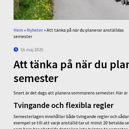
Hem
»
Nyheter
»
Att tänka på när du planerar anställdas
semester
16 maj 2025
Att tänka på när du pla
semester
Snart är det dags att planera sommarens semester. Här är 
Tvingande och flexibla regler
Semesterlagen innehåller både tvingande regler och sådana
exempel se till att varje anställd tar ut minst 20 betalda
som bara har obetalda dagar kan inte tvingas ta semester.