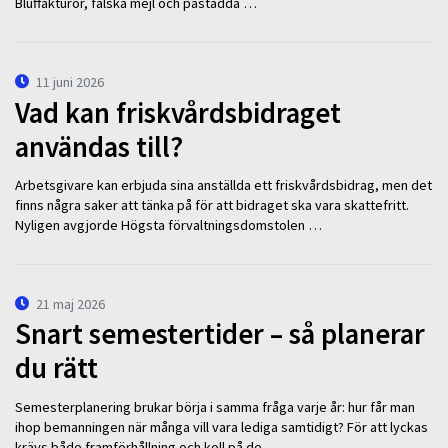
Bluffakturor, falska mejl och påstådda …
11 juni 2026
Vad kan friskvårdsbidraget
användas till?
Arbetsgivare kan erbjuda sina anställda ett friskvårdsbidrag, men det
finns några saker att tänka på för att bidraget ska vara skattefritt.
Nyligen avgjorde Högsta förvaltningsdomstolen …
21 maj 2026
Snart semestertider – så planerar
du rätt
Semesterplanering brukar börja i samma fråga varje år: hur får man
ihop bemanningen när många vill vara lediga samtidigt? För att lyckas
krävs både framförhållning och koll på de …