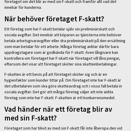
företaget om det blir av med sin F-skatt och framför allt vad det
innebär för kunderna.
När behöver företaget F-skatt?
Ett företag som har F-skatt betalar själv sin preliminärskatt och
sociala avgifter. Det innebär att köparen av tjänsterna inte behöver
betala arbetsgivaravgifter eller dra preliminärskatt på den ersättning
som man betalar för ett arbete. Många företag anlitar därför bara
uppdragstagare som är godkända för F-skatt. Även långivare kan
kontrollera om företaget har F-skatt när företaget vill låna pengar,
eftersom det visar att företaget sköter sina skatteinbetalningar.
F-skatten är ett bevis på att företaget sköter sig och är en
hygienfaktor som kunder tittar på. Om företaget inte har F-skatt är
det utbetalaren som ska göra skatteavdrag och i vissa fall betala in
sociala avgifter. Det gör att många företag väljer att inte anlita
företag som inte har F-skatt. F-skatten är ett konkurrensmedel.
Vad händer när ett företag blir av
med sin F-skatt?
Företaget som har blivit av med sin F-skatt får inte åberopa den vid