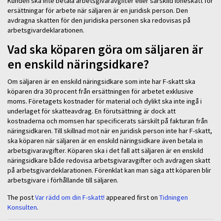
Kunden ska inte betala arbetsgivaravgifter eller särskild löneskatt för
ersättningar för arbete när säljaren är en juridisk person. Den
avdragna skatten för den juridiska personen ska redovisas på
arbetsgivardeklarationen.
Vad ska köparen göra om säljaren är
en enskild näringsidkare?
Om säljaren är en enskild näringsidkare som inte har F-skatt ska
köparen dra 30 procent från ersättningen för arbetet exklusive
moms. Företagets kostnader för material och dylikt ska inte ingå i
underlaget för skatteavdrag. En förutsättning är dock att
kostnaderna och momsen har specificerats särskilt på fakturan från
näringsidkaren. Till skillnad mot när en juridisk person inte har F-skatt,
ska köparen när säljaren är en enskild näringsidkare även betala in
arbetsgivaravgifter. Köparen ska i det fall att säljaren är en enskild
näringsidkare både redovisa arbetsgivaravgifter och avdragen skatt
på arbetsgivardeklarationen. Förenklat kan man säga att köparen blir
arbetsgivare i förhållande till säljaren.
The post
Var rädd om din F-skatt!
appeared first on
Tidningen
Konsulten
.