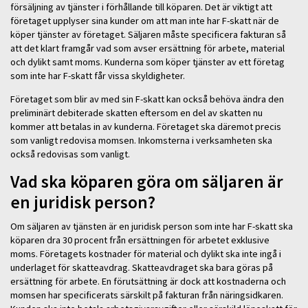
försäljning av tjänster i förhållande till köparen. Det är viktigt att
företaget upplyser sina kunder om att man inte har F-skatt när de
köper tjänster av företaget. Säljaren måste specificera fakturan så
att det klart framgår vad som avser ersättning för arbete, material
och dylikt samt moms. Kunderna som köper tjänster av ett företag
som inte har F-skatt får vissa skyldigheter.
Företaget som blir av med sin F-skatt kan också behöva ändra den
preliminärt debiterade skatten eftersom en del av skatten nu
kommer att betalas in av kunderna. Företaget ska däremot precis
som vanligt redovisa momsen. Inkomsterna i verksamheten ska
också redovisas som vanligt.
Vad ska köparen göra om säljaren är
en juridisk person?
Om säljaren av tjänsten är en juridisk person som inte har F-skatt ska
köparen dra 30 procent från ersättningen för arbetet exklusive
moms. Företagets kostnader för material och dylikt ska inte ingå i
underlaget för skatteavdrag. Skatteavdraget ska bara göras på
ersättning för arbete. En förutsättning är dock att kostnaderna och
momsen har specificerats särskilt på fakturan från näringsidkaren.