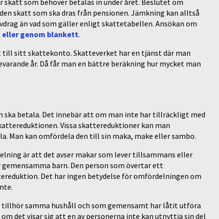
är skatt som behöver betalas in under året. Beslutet om
den skatt som ska dras från pensionen. Jämkning kan alltså
avdrag än vad som gäller enligt skattetabellen. Ansökan om
t eller genom blankett
.
t till sitt skattekonto. Skatteverket har en tjänst där man
evarande år. Då får man en bättre beräkning hur mycket man
ska betala. Det innebär att om man inte har tillräckligt med
 skattereduktionen. Vissa skattereduktioner kan man
la. Man kan omfördela den till sin maka, make eller sambo.
lning är att det avser makar som lever tillsammans eller
har gemensamma barn. Den person som övertar ett
tereduktion. Det har ingen betydelse för omfördelningen om
nte.
 tillhör samma hushåll och som gemensamt har låtit utföra
om det visar sig att en av personerna inte kan utnyttja sin del