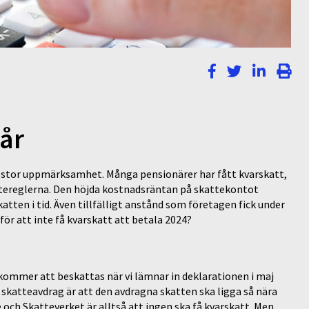
 år
t stor uppmärksamhet. Många pensionärer har fått kvarskatt,
tereglerna. Den höjda kostnadsräntan på skattekontot
katten i tid. Även tillfälligt anstånd som företagen fick under
ör att inte få kvarskatt att betala 2024?
 kommer att beskattas när vi lämnar in deklarationen i maj
 skatteavdrag är att den avdragna skatten ska ligga så nära
 och Skatteverket är alltså att ingen ska få kvarskatt. Men