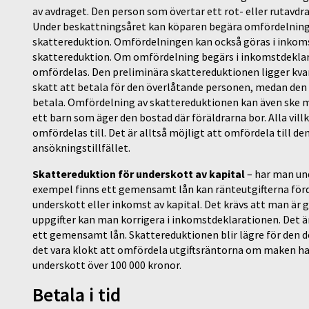
av avdraget. Den person som övertar ett rot- eller rutavdra
Under beskattningsåret kan köparen begära omfördelning
skattereduktion. Omfördelningen kan också göras i inkom
skattereduktion. Om omfördelning begärs i inkomstdeklar
omfördelas. Den preliminära skattereduktionen ligger kvar
skatt att betala för den överlåtande personen, medan den 
betala. Omfördelning av skattereduktionen kan även ske 
ett barn som äger den bostad där föräldrarna bor. Alla vil
omfördelas till. Det är alltså möjligt att omfördela till de
ansökningstillfället.
Skattereduktion för underskott av kapital
– har man und
exempel finns ett gemensamt lån kan ränteutgifterna för
underskott eller inkomst av kapital. Det krävs att man är
uppgifter kan man korrigera i inkomstdeklarationen. Det är
ett gemensamt lån. Skattereduktionen blir lägre för den d
det vara klokt att omfördela utgiftsräntorna om maken ha
underskott över 100 000 kronor.
Betala i tid