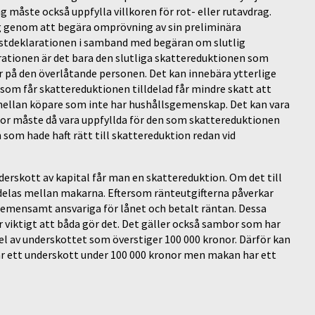
g måste också uppfylla villkoren för rot- eller rutavdrag.
 genom att begära omprövning av sin preliminära
stdeklarationen i samband med begäran om slutlig
ationen är det bara den slutliga skattereduktionen som
 på den överlåtande personen. Det kan innebära ytterlige
som får skattereduktionen tilldelad får mindre skatt att
mellan köpare som inte har hushållsgemenskap. Det kan vara
lkor måste då vara uppfyllda för den som skattereduktionen
n som hade haft rätt till skattereduktion redan vid
erskott av kapital får man en skattereduktion. Om det till
delas mellan makarna. Eftersom ränteutgifterna påverkar
 gemensamt ansvariga för lånet och betalt räntan. Dessa
 viktigt att båda gör det. Det gäller också sambor som har
el av underskottet som överstiger 100 000 kronor. Därför kan
r ett underskott under 100 000 kronor men makan har ett