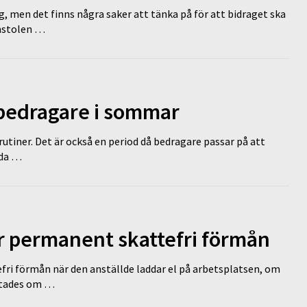
g, men det finns några saker att tänka på för att bidraget ska
omstolen …
 bedragare i sommar
tiner. Det är också en period då bedragare passar på att
dda …
ir permanent skattefri förmån
efri förmån när den anställde laddar el på arbetsplatsen, om
lutades om …