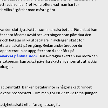
 att redan under året kontrollera vad man har för
ch vilka åtgärder man måste göra.
kar den slutliga skatten som man ska betala. Förenklat kan
fter som får dras av vid beskattningen som påverkar den
r och betalar olika utbetalare in avdragen skatt för
tala all skatt på en gång. Redan under året bör du
rapporterat in de uppgifter som du har fått på
everket på Mina sidor
. Den avdragna skatten ska möta den
Privatperson kan också påverka skatten genom att utnyttja
vdraget.
ablonintäkt. Banken betalar inte in någon skatt för det.
spektive bostadsrätt – om man gör en vinst vid försäljningen
stighetsskatt eller fastighetsavgift.