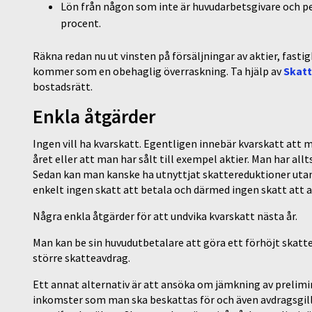
Lön från någon som inte är huvudarbetsgivare och p
procent.
Räkna redan nu ut vinsten på försäljningar av aktier, fast
kommer som en obehaglig överraskning. Ta hjälp av
Skatt
bostadsrätt.
Enkla åtgärder
Ingen vill ha kvarskatt. Egentligen innebär kvarskatt att 
året eller att man har sålt till exempel aktier. Man har all
Sedan kan man kanske ha utnyttjat skattereduktioner utan
enkelt ingen skatt att betala och därmed ingen skatt att
Några enkla åtgärder för att undvika kvarskatt nästa år.
Man kan be sin huvudutbetalare att göra ett förhöjt skat
större skatteavdrag.
Ett annat alternativ är att ansöka om jämkning av prelimi
inkomster som man ska beskattas för och även avdragsgilla