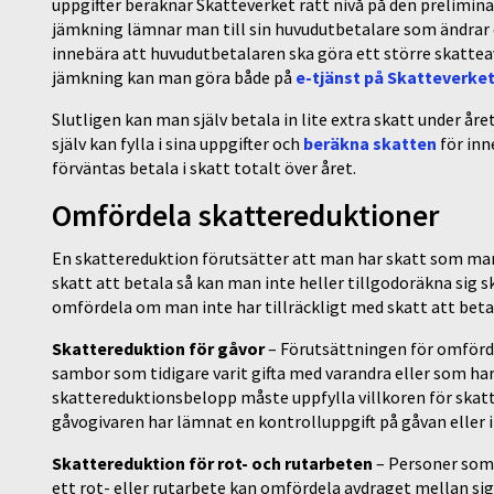
uppgifter beräknar Skatteverket rätt nivå på den prelimin
jämkning lämnar man till sin huvudutbetalare som ändrar 
innebära att huvudutbetalaren ska göra ett större skatte
jämkning kan man göra både på
e-tjänst på Skatteverke
Slutligen kan man själv betala in lite extra skatt under åre
själv kan fylla i sina uppgifter och
beräkna skatten
för inn
förväntas betala i skatt totalt över året.
Omfördela skattereduktioner
En skattereduktion förutsätter att man har skatt som man 
skatt att betala så kan man inte heller tillgodoräkna sig
omfördela om man inte har tillräckligt med skatt att beta
Skattereduktion för gåvor
– Förutsättningen för omförde
sambor som tidigare varit gifta med varandra eller som 
skattereduktionsbelopp måste uppfylla villkoren för skat
gåvogivaren har lämnat en kontrolluppgift på gåvan eller i
Skattereduktion för rot- och rutarbeten
– Personer som
ett rot- eller rutarbete kan omfördela avdraget mellan sig 