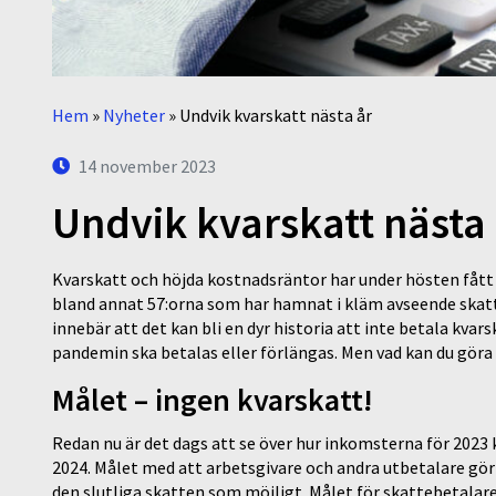
Hem
»
Nyheter
»
Undvik kvarskatt nästa år
14 november 2023
Undvik kvarskatt nästa
Kvarskatt och höjda kostnadsräntor har under hösten fåt
bland annat 57:orna som har hamnat i kläm avseende skat
innebär att det kan bli en dyr historia att inte betala kvars
pandemin ska betalas eller förlängas. Men vad kan du göra f
Målet – ingen kvarskatt!
Redan nu är det dags att se över hur inkomsterna för 2023
2024. Målet med att arbetsgivare och andra utbetalare gör
den slutliga skatten som möjligt. Målet för skattebetalare