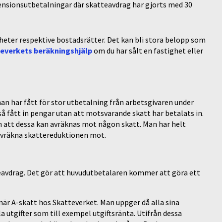
ensionsutbetalningar där skatteavdrag har gjorts med 30
igheter respektive bostadsrätter. Det kan bli stora belopp som
everkets beräkningshjälp
om du har sålt en fastighet eller
man har fått för stor utbetalning från arbetsgivaren under
tså fått in pengar utan att motsvarande skatt har betalats in.
 att dessa kan avräknas mot någon skatt. Man har helt
 avräkna skattereduktionen mot.
teavdrag. Det gör att huvudutbetalaren kommer att göra ett
när A-skatt hos Skatteverket. Man uppger då alla sina
 utgifter som till exempel utgiftsränta. Utifrån dessa