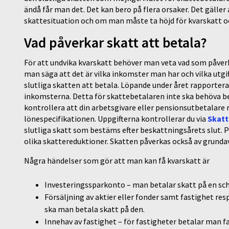
ändå får man det. Det kan bero på flera orsaker. Det gäller
skattesituation och om man måste ta höjd för kvarskatt o
Vad påverkar skatt att betala?
För att undvika kvarskatt behöver man veta vad som påver
man säga att det är vilka inkomster man har och vilka utgi
slutliga skatten att betala. Löpande under året rapportera
inkomsterna. Detta för skattebetalaren inte ska behöva be
kontrollera att din arbetsgivare eller pensionsutbetalare 
lönespecifikationen. Uppgifterna kontrollerar du via
Skatt
slutliga skatt som bestäms efter beskattningsårets slut. 
olika skattereduktioner. Skatten påverkas också av grunda
Några händelser som gör att man kan få kvarskatt är
Investeringssparkonto – man betalar skatt på en sch
Försäljning av aktier eller fonder samt fastighet re
ska man betala skatt på den.
Innehav av fastighet – för fastigheter betalar man fa