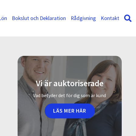
Lön
Bokslut och Deklaration
Rådgivning
Kontakt
Vi är auktoriserade
Vad betyder det för dig som är kund
LÄS MER HÄR