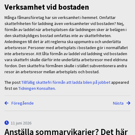
Verksamhet vid bostaden
Många fåmansföretag har sin verksamhet i hemmet. Omfattar
skattefriheten för laddning även verksamheter vid bostaden? Nej,
förmån av laddel när arbetsplatsen där laddningen sker är belägen i
den skattskyldiges bostad omfattas inte av skattefriheten.
Anledningen till det är att reglerna ska uppmuntra och underlätta
arbetsresor. Personer med arbetsplats i bostaden gör i normalfallet
inte arbetsresor. Att låta förmån av laddel vid laddning vid bostaden
vara skattefri skulle därför inte underlätta arbetsresor med eldrivna
fordon. Den skattefria förmånen skulle i stället subventionera andra
resor än arbetsresor mellan arbetsplats och bostad.
The post
Tillfällig skattefri förmån att ladda bilen på jobbet
appeared
first on
Tidningen Konsulten
.
Föregående
Nästa
11 juni 2026
Anställa sommarvikarier? Det här