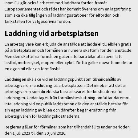
Inom EU går också arbetet med laddbara fordon framåt.
Europaparlamentet och rådet har kommit överens om en lagstiftning
som ska öka tillgången på laddningsstationer för elfordon och
tankställen för vätgasdrivna fordon.
Laddning vid arbetsplatsen
En arbetsgivare kan erbjuda de anställda att ladda el till elbilen gratis
på arbetsplatsen och förmånen är numera skattefri för den anställde.
Men den skattefria förmånen gäller inte bara bilar utan även lätt
lastbil, motorcykel, moped eller cykel. Detta gäller oavsett om det är
en egen bil eller en förmånsbil.
Laddningen ska ske vid en laddningspunkt som tillhandahålls av
arbetsgivaren i anslutning till arbetsplatsen. Det innebär att det är
arbetsgivaren som direkt ska bära ansvaret för kostnaderna för
laddningen. Undantaget från förmånsbeskattning omfattar däremot
inte laddning vid en publik laddstation där den anställde betalar för
sin egen laddning av bilen och därefter begär ersättning från
arbetsgivaren för laddningskostnaderna.
Reglerna gäller för förmåner som har tillhandahållits under perioden
den 1 juli 2023 till den 30 juni 2026.