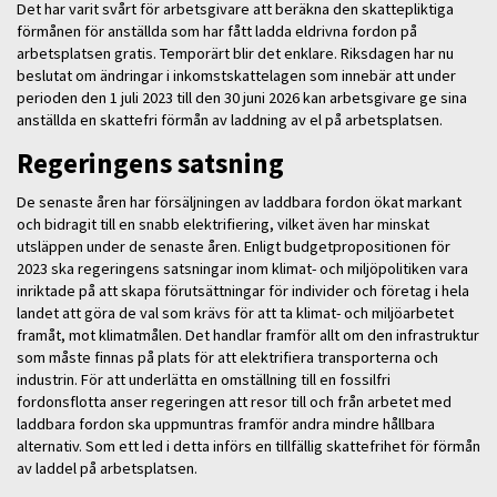
Det har varit svårt för arbetsgivare att beräkna den skattepliktiga
förmånen för anställda som har fått ladda eldrivna fordon på
arbetsplatsen gratis. Temporärt blir det enklare. Riksdagen har nu
beslutat om ändringar i inkomstskattelagen som innebär att under
perioden den 1 juli 2023 till den 30 juni 2026 kan arbetsgivare ge sina
anställda en skattefri förmån av laddning av el på arbetsplatsen.
Regeringens satsning
De senaste åren har försäljningen av laddbara fordon ökat markant
och bidragit till en snabb elektrifiering, vilket även har minskat
utsläppen under de senaste åren. Enligt budgetpropositionen för
2023 ska regeringens satsningar inom klimat- och miljöpolitiken vara
inriktade på att skapa förutsättningar för individer och företag i hela
landet att göra de val som krävs för att ta klimat- och miljöarbetet
framåt, mot klimatmålen. Det handlar framför allt om den infrastruktur
som måste finnas på plats för att elektrifiera transporterna och
industrin. För att underlätta en omställning till en fossilfri
fordonsflotta anser regeringen att resor till och från arbetet med
laddbara fordon ska uppmuntras framför andra mindre hållbara
alternativ. Som ett led i detta införs en tillfällig skattefrihet för förmån
av laddel på arbetsplatsen.