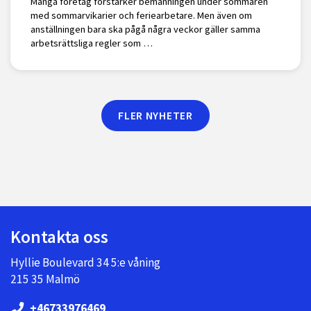
Många företag förstärker bemanningen under sommaren
med sommarvikarier och feriearbetare. Men även om
anställningen bara ska pågå några veckor gäller samma
arbetsrättsliga regler som …
FLER NYHETER
Kontakta oss
Hyllie Boulevard 34 5:e våning
215 35 Malmö
+46733976469