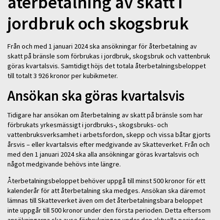
återbetalning av skatt i
jordbruk och skogsbruk
Från och med 1 januari 2024 ska ansökningar för återbetalning av
skatt på bränsle som förbrukas i jordbruk, skogsbruk och vattenbruk
göras kvartalsvis. Samtidigt höjs det totala återbetalningsbeloppet
till totalt 3 926 kronor per kubikmeter.
Ansökan ska göras kvartalsvis
Tidigare har ansökan om återbetalning av skatt på bränsle som har
förbrukats yrkesmässigt i jordbruks-, skogsbruks- och
vattenbruksverksamhet i arbetsfordon, skepp och vissa båtar gjorts
årsvis – eller kvartalsvis efter medgivande av Skatteverket. Från och
med den 1 januari 2024 ska alla ansökningar göras kvartalsvis och
något medgivande behövs inte längre.
Återbetalningsbeloppet behöver uppgå till minst 500 kronor för ett
kalenderår för att återbetalning ska medges. Ansökan ska däremot
lämnas till Skatteverket även om det återbetalningsbara beloppet
inte uppgår till 500 kronor under den första perioden. Detta eftersom
ansökningarna ska avse förbrukningen under den aktuella perioden.