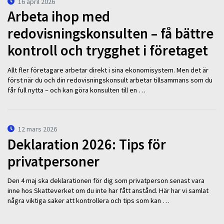
16 april 2026
Arbeta ihop med
redovisningskonsulten – få bättre
kontroll och trygghet i företaget
Allt fler företagare arbetar direkt i sina ekonomisystem. Men det är
först när du och din redovisningskonsult arbetar tillsammans som du
får full nytta – och kan göra konsulten till en …
12 mars 2026
Deklaration 2026: Tips för
privatpersoner
Den 4 maj ska deklarationen för dig som privatperson senast vara
inne hos Skatteverket om du inte har fått anstånd. Här har vi samlat
några viktiga saker att kontrollera och tips som kan …