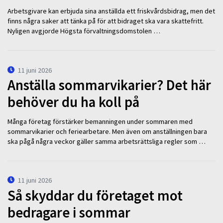
Arbetsgivare kan erbjuda sina anställda ett friskvårdsbidrag, men det
finns några saker att tänka på för att bidraget ska vara skattefritt.
Nyligen avgjorde Högsta förvaltningsdomstolen …
11 juni 2026
Anställa sommarvikarier? Det här
behöver du ha koll på
Många företag förstärker bemanningen under sommaren med
sommarvikarier och feriearbetare. Men även om anställningen bara
ska pågå några veckor gäller samma arbetsrättsliga regler som …
11 juni 2026
Så skyddar du företaget mot
bedragare i sommar