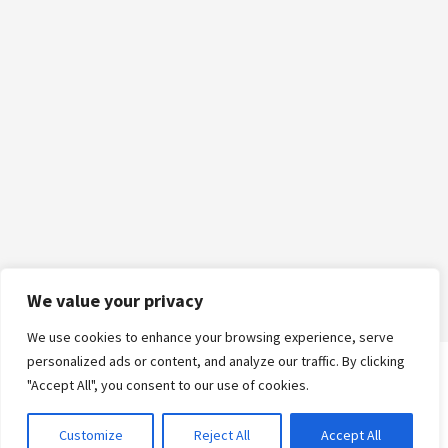
We value your privacy
We use cookies to enhance your browsing experience, serve
personalized ads or content, and analyze our traffic. By clicking
"Accept All", you consent to our use of cookies.
Logga in
Customize
Reject All
Accept All