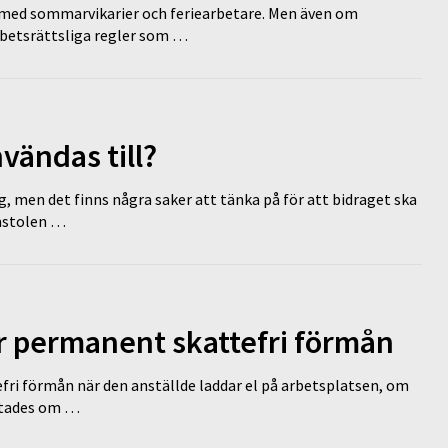
ed sommarvikarier och feriearbetare. Men även om
rbetsrättsliga regler som …
vändas till?
g, men det finns några saker att tänka på för att bidraget ska
omstolen …
ir permanent skattefri förmån
efri förmån när den anställde laddar el på arbetsplatsen, om
lutades om …