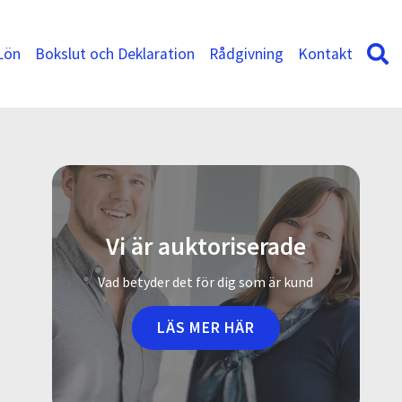
Lön
Bokslut och Deklaration
Rådgivning
Kontakt
Vi är auktoriserade
Vad betyder det för dig som är kund
LÄS MER HÄR