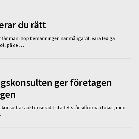
erar du rätt
r får man ihop bemanningen när många vill vara lediga
koll på de …
ngskonsulten ger företagen
ägen
nsult är auktoriserad. I stället står siffrorna i fokus, men
…