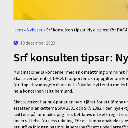
Hem
»
Nyheter
»
Srf konsulten tipsar: Ny e-tjänst för DAC4
13 december 2023
Srf konsulten tipsar: Ny
Multinationella koncerner med en omsättning om minst 7 m
Skatteverket enligt DAC4. I rapporten ska uppgifter om ko
företag. Huvudregeln är att det så kallade yttersta moder
hela koncernen i sitt hemland.
Skatteverket har nu öppnat en ny e-tjänst för att lämna u
ersätter blanketterna SKV 2381 och SKV 2382. I den nya e-t
kvittens på lämnade uppgifter. Det krävs inte ett registre
underrättelse för dess räkning. För att kunna använda tjän
att utöka inloggningsmöjligheterna för att underlätta för