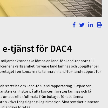
 e-tjänst för DAC4
iljarder kronor ska lämna en land-för-land-rapport till
ncernens verksamhet för varje land lämnas och uppgifter per
företaget i en koncern ska lämna en land-för-land-rapport för
nderrättelse om Land-för-land rapportering. E-tjänsten
jänsten kan listor på alla koncernföretag lämnas och få
rat ombud eller fullmakt från bolaget för att lämna
sten krävs i dagsläget e-legitimation. Skatteverket planerar
 utländska företag.