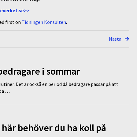
everket.se>>
d first on
Tidningen Konsulten
.
Nästa
 bedragare i sommar
tiner. Det är också en period då bedragare passar på att
dda …
 här behöver du ha koll på