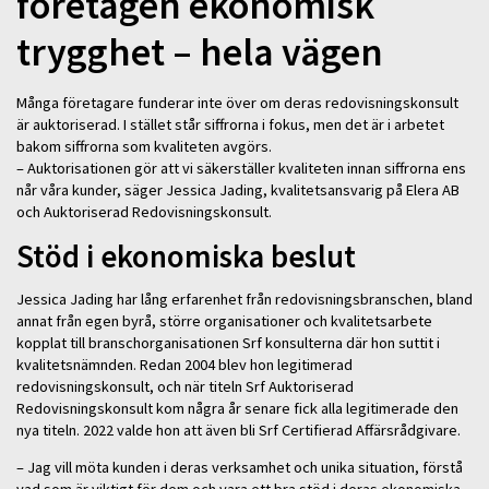
företagen ekonomisk
trygghet – hela vägen
Många företagare funderar inte över om deras redovisningskonsult
är auktoriserad. I stället står siffrorna i fokus, men det är i arbetet
bakom siffrorna som kvaliteten avgörs.
– Auktorisationen gör att vi säkerställer kvaliteten innan siffrorna ens
når våra kunder, säger Jessica Jading, kvalitetsansvarig på Elera AB
och Auktoriserad Redovisningskonsult.
Stöd i ekonomiska beslut
Jessica Jading har lång erfarenhet från redovisningsbranschen, bland
annat från egen byrå, större organisationer och kvalitetsarbete
kopplat till branschorganisationen Srf konsulterna där hon suttit i
kvalitetsnämnden. Redan 2004 blev hon legitimerad
redovisningskonsult, och när titeln Srf Auktoriserad
Redovisningskonsult kom några år senare fick alla legitimerade den
nya titeln. 2022 valde hon att även bli Srf Certifierad Affärsrådgivare.
– Jag vill möta kunden i deras verksamhet och unika situation, förstå
vad som är viktigt för dem och vara ett bra stöd i deras ekonomiska