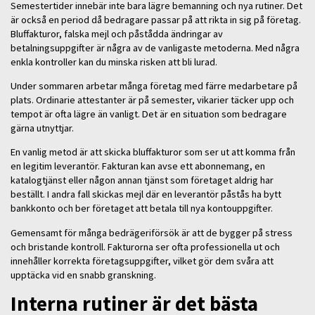
Semestertider innebär inte bara lägre bemanning och nya rutiner. Det
är också en period då bedragare passar på att rikta in sig på företag.
Bluffakturor, falska mejl och påstådda ändringar av
betalningsuppgifter är några av de vanligaste metoderna. Med några
enkla kontroller kan du minska risken att bli lurad.
Under sommaren arbetar många företag med färre medarbetare på
plats. Ordinarie attestanter är på semester, vikarier täcker upp och
tempot är ofta lägre än vanligt. Det är en situation som bedragare
gärna utnyttjar.
En vanlig metod är att skicka bluffakturor som ser ut att komma från
en legitim leverantör. Fakturan kan avse ett abonnemang, en
katalogtjänst eller någon annan tjänst som företaget aldrig har
beställt. I andra fall skickas mejl där en leverantör påstås ha bytt
bankkonto och ber företaget att betala till nya kontouppgifter.
Gemensamt för många bedrägeriförsök är att de bygger på stress
och bristande kontroll. Fakturorna ser ofta professionella ut och
innehåller korrekta företagsuppgifter, vilket gör dem svåra att
upptäcka vid en snabb granskning.
Interna rutiner är det bästa