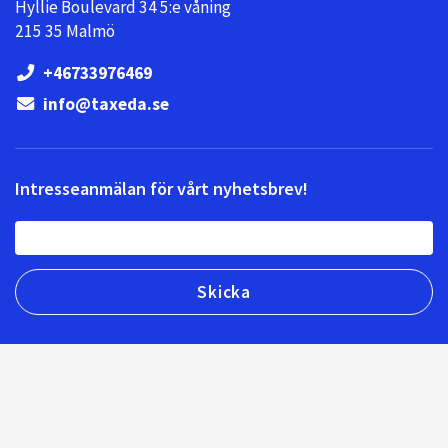
Hyllie Boulevard 34 5:e våning
215 35 Malmö
+46733976469
info@taxeda.se
Intresseanmälan för vårt nyhetsbrev!