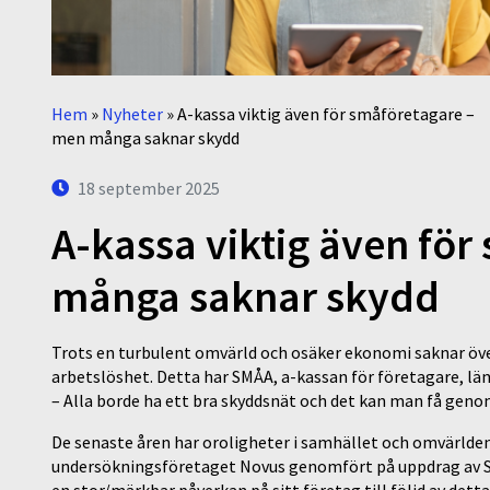
Hem
»
Nyheter
»
A-kassa viktig även för småföretagare –
men många saknar skydd
18 september 2025
A-kassa viktig även fö
många saknar skydd
Trots en turbulent omvärld och osäker ekonomi saknar över
arbetslöshet. Detta har SMÅA, a-kassan för företagare, län
– Alla borde ha ett bra skyddsnät och det kan man få gen
De senaste åren har oroligheter i samhället och omvärlde
undersökningsföretaget Novus genomfört på uppdrag av SM
en stor/märkbar påverkan på sitt företag till följd av dett