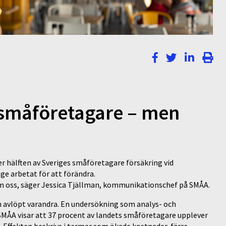
r småföretagare – men
 hälften av Sveriges småföretagare försäkring vid
ge arbetat för att förändra.
om oss, säger Jessica Tjällman, kommunikationschef på SMÅA.
n avlöpt varandra. En undersökning som analys- och
ÅA visar att 37 procent av landets småföretagare upplever
a. Effekten beskrivs i termer som ökade kostnader, färre