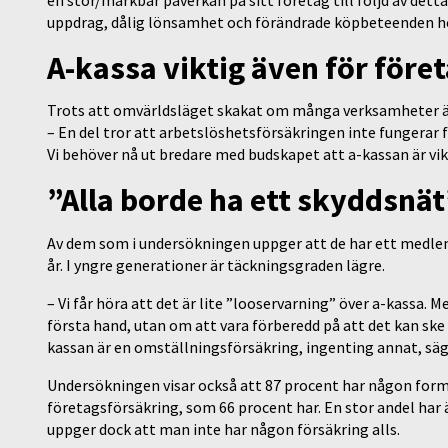
uppdrag, dålig lönsamhet och förändrade köpbeteenden h
A-kassa viktig även för före
Trots att omvärldsläget skakat om många verksamheter är
– En del tror att arbetslöshetsförsäkringen inte fungerar f
Vi behöver nå ut bredare med budskapet att a-kassan är vik
”Alla borde ha ett skyddsnät
Av dem som i undersökningen uppger att de har ett medlems
år. I yngre generationer är täckningsgraden lägre.
– Vi får höra att det är lite ”looservarning” över a-kassa. M
första hand, utan om att vara förberedd på att det kan ske
kassan är en omställningsförsäkring, ingenting annat, säg
Undersökningen visar också att 87 procent har någon form a
företagsförsäkring, som 66 procent har. En stor andel har ä
uppger dock att man inte har någon försäkring alls.