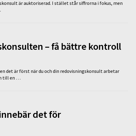
nsult är auktoriserad. I stället står siffrorna i fokus, men
…
onsulten – få bättre kontroll
en det är först när du och din redovisningskonsult arbetar
 till en …
innebär det för