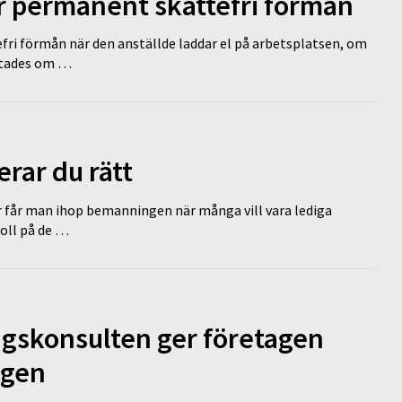
ir permanent skattefri förmån
efri förmån när den anställde laddar el på arbetsplatsen, om
lutades om …
erar du rätt
r får man ihop bemanningen när många vill vara lediga
koll på de …
ngskonsulten ger företagen
ägen