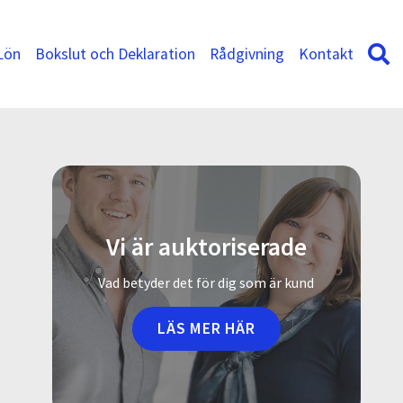
Lön
Bokslut och Deklaration
Rådgivning
Kontakt
Vi är auktoriserade
Vad betyder det för dig som är kund
LÄS MER HÄR