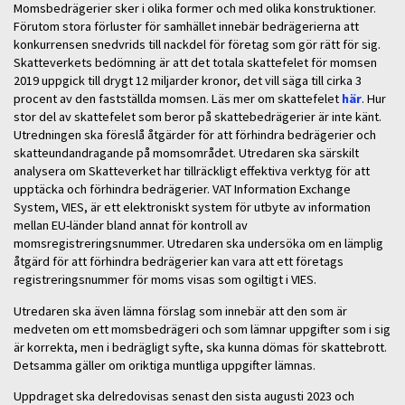
Momsbedrägerier sker i olika former och med olika konstruktioner.
Förutom stora förluster för samhället innebär bedrägerierna att
konkurrensen snedvrids till nackdel för företag som gör rätt för sig.
Skatteverkets bedömning är att det totala skattefelet för momsen
2019 uppgick till drygt 12 miljarder kronor, det vill säga till cirka 3
procent av den fastställda momsen. Läs mer om skattefelet
här
. Hur
stor del av skattefelet som beror på skattebedrägerier är inte känt.
Utredningen ska föreslå åtgärder för att förhindra bedrägerier och
skatteundandragande på momsområdet. Utredaren ska särskilt
analysera om Skatteverket har tillräckligt effektiva verktyg för att
upptäcka och förhindra bedrägerier. VAT Information Exchange
System, VIES, är ett elektroniskt system för utbyte av information
mellan EU-länder bland annat för kontroll av
momsregistreringsnummer. Utredaren ska undersöka om en lämplig
åtgärd för att förhindra bedrägerier kan vara att ett företags
registreringsnummer för moms visas som ogiltigt i VIES.
Utredaren ska även lämna förslag som innebär att den som är
medveten om ett momsbedrägeri och som lämnar uppgifter som i sig
är korrekta, men i bedrägligt syfte, ska kunna dömas för skattebrott.
Detsamma gäller om oriktiga muntliga uppgifter lämnas.
Uppdraget ska delredovisas senast den sista augusti 2023 och