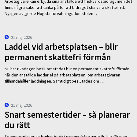
Arbetsgivare kan erbjuda sina anställda ett friskvårdsbidrag, men det
finns några saker att tänka på för att bidraget ska vara skattefritt.
Nyligen avgjorde Högsta förvaltningsdomstolen …
21 maj 2026
Laddel vid arbetsplatsen – blir
permanent skattefri förmån
Nu har riksdagen beslutat att det blir en permanent skattefri förmån
när den anställde laddar el på arbetsplatsen, om arbetsgivaren
tillhandahåller laddningen. Samtidigt beslutades om …
21 maj 2026
Snart semestertider – så planerar
du rätt
Semesterplanering brukar börja i samma fråga varje år: hur får man