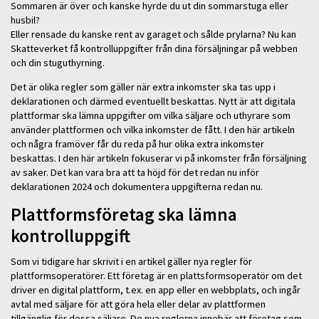
Sommaren är över och kanske hyrde du ut din sommarstuga eller
husbil?
Eller rensade du kanske rent av garaget och sålde prylarna? Nu kan
Skatteverket få kontrolluppgifter från dina försäljningar på webben
och din stuguthyrning.
Det är olika regler som gäller när extra inkomster ska tas upp i
deklarationen och därmed eventuellt beskattas. Nytt är att digitala
plattformar ska lämna uppgifter om vilka säljare och uthyrare som
använder plattformen och vilka inkomster de fått. I den här artikeln
och några framöver får du reda på hur olika extra inkomster
beskattas. I den här artikeln fokuserar vi på inkomster från försäljning
av saker. Det kan vara bra att ta höjd för det redan nu inför
deklarationen 2024 och dokumentera uppgifterna redan nu.
Plattformsföretag ska lämna
kontrolluppgift
Som vi tidigare har skrivit i en artikel gäller nya regler för
plattformsoperatörer. Ett företag är en plattsformsoperatör om det
driver en digital plattform, t.ex. en app eller en webbplats, och ingår
avtal med säljare för att göra hela eller delar av plattformen
tillgänglig för dessa säljare. De nya reglerna innebär att företag som