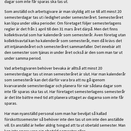
dagar som inte får sparas ska tas ut.
Som anställd och arbetsgivare är man skyldig att se till att minst 20
semesterdagar tas ut i ledighet under semesteråret. Semesteråret
kan löpa under olika perioder. Om företaget följer semesterlagens
regler är det från 1 april till den 31 mars året därpå. Men det finns
kollektivavtal som har kalenderår som semesterår. Även företag utan
kollektivavtal kan ha kalenderår som semesterår, men då krävs det
att intjänandeåret och semesteråret sammanfaller. Det innebär att
den semester som tjänas in under året också är den som man tar ut
under samma period.
Vad arbetsgivaren behöver bevaka är alltså att minst 20
semesterdagar tas ut innan semesteråret är slut. Har man kalenderår
som semesterår kan det därför vara bra att nu gå igenom
kvarvarande semesterdagar och planera för när sådana dagar som
inte får sparas ska tas ut. Har företaget semesterlagens semesterår
är det lite bättre med tid att planera uttaget av dagarna som inte får
sparas.
Har man nyanställd personal som man har beviljat så kallad
förskottssemester så behöver inte den tas ut om inte den anställde
vill. En anställd är heller aldrig tvingad att ta ut obetald semester. Man
kan inte spara vare sig obetald semester eller