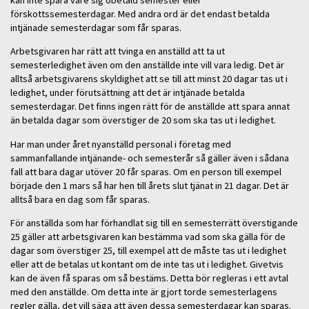
förskottssemesterdagar. Med andra ord är det endast betalda
intjänade semesterdagar som får sparas.
Arbetsgivaren har rätt att tvinga en anställd att ta ut
semesterledighet även om den anställde inte vill vara ledig. Det är
alltså arbetsgivarens skyldighet att se till att minst 20 dagar tas ut i
ledighet, under förutsättning att det är intjänade betalda
semesterdagar. Det finns ingen rätt för de anställde att spara annat
än betalda dagar som överstiger de 20 som ska tas ut i ledighet.
Har man under året nyanställd personal i företag med
sammanfallande intjänande- och semesterår så gäller även i sådana
fall att bara dagar utöver 20 får sparas. Om en person till exempel
började den 1 mars så har hen till årets slut tjänat in 21 dagar. Det är
alltså bara en dag som får sparas.
För anställda som har förhandlat sig till en semesterrätt överstigande
25 gäller att arbetsgivaren kan bestämma vad som ska gälla för de
dagar som överstiger 25, till exempel att de måste tas ut i ledighet
eller att de betalas ut kontant om de inte tas ut i ledighet. Givetvis
kan de även få sparas om så bestäms. Detta bör regleras i ett avtal
med den anställde. Om detta inte är gjort torde semesterlagens
regler gälla, det vill säga att även dessa semesterdagar kan sparas.