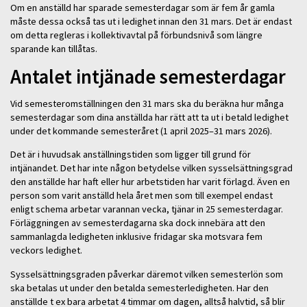
Om en anställd har sparade semesterdagar som är fem år gamla
måste dessa också tas ut i ledighet innan den 31 mars. Det är endast
om detta regleras i kollektivavtal på förbundsnivå som längre
sparande kan tillåtas.
Antalet intjänade semesterdagar
Vid semesteromställningen den 31 mars ska du beräkna hur många
semesterdagar som dina anställda har rätt att ta ut i betald ledighet
under det kommande semesteråret (1 april 2025–31 mars 2026).
Det är i huvudsak anställningstiden som ligger till grund för
intjänandet. Det har inte någon betydelse vilken sysselsättningsgrad
den anställde har haft eller hur arbetstiden har varit förlagd. Även en
person som varit anställd hela året men som till exempel endast
enligt schema arbetar varannan vecka, tjänar in 25 semesterdagar.
Förläggningen av semesterdagarna ska dock innebära att den
sammanlagda ledigheten inklusive fridagar ska motsvara fem
veckors ledighet.
Sysselsättningsgraden påverkar däremot vilken semesterlön som
ska betalas ut under den betalda semesterledigheten. Har den
anställde t ex bara arbetat 4 timmar om dagen, alltså halvtid, så blir