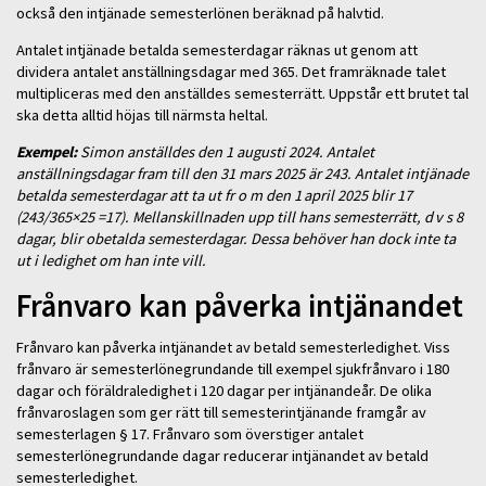
också den intjänade semesterlönen beräknad på halvtid.
Antalet intjänade betalda semesterdagar räknas ut genom att
dividera antalet anställningsdagar med 365. Det framräknade talet
multipliceras med den anställdes semesterrätt. Uppstår ett brutet tal
ska detta alltid höjas till närmsta heltal.
Exempel:
Simon anställdes den 1 augusti 2024. Antalet
anställningsdagar fram till den 31 mars 2025 är 243. Antalet intjänade
betalda semesterdagar att ta ut fr o m den 1 april 2025 blir 17
(243/365×25 =17). Mellanskillnaden upp till hans semesterrätt, d v s 8
dagar, blir obetalda semesterdagar. Dessa behöver han dock inte ta
ut i ledighet om han inte vill.
Frånvaro kan påverka intjänandet
Frånvaro kan påverka intjänandet av betald semesterledighet. Viss
frånvaro är semesterlönegrundande till exempel sjukfrånvaro i 180
dagar och föräldraledighet i 120 dagar per intjänandeår. De olika
frånvaroslagen som ger rätt till semesterintjänande framgår av
semesterlagen § 17. Frånvaro som överstiger antalet
semesterlönegrundande dagar reducerar intjänandet av betald
semesterledighet.