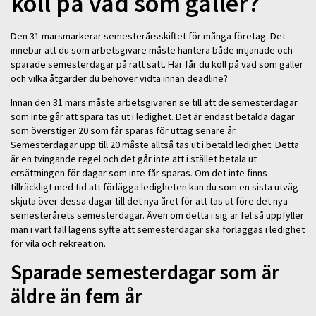
koll på vad som gäller?
Den 31 marsmarkerar semesterårsskiftet för många företag. Det
innebär att du som arbetsgivare måste hantera både intjänade och
sparade semesterdagar på rätt sätt. Här får du koll på vad som gäller
och vilka åtgärder du behöver vidta innan deadline?
Innan den 31 mars måste arbetsgivaren se till att de semesterdagar
som inte går att spara tas ut i ledighet. Det är endast betalda dagar
som överstiger 20 som får sparas för uttag senare år.
Semesterdagar upp till 20 måste alltså tas ut i betald ledighet. Detta
är en tvingande regel och det går inte att i stället betala ut
ersättningen för dagar som inte får sparas. Om det inte finns
tillräckligt med tid att förlägga ledigheten kan du som en sista utväg
skjuta över dessa dagar till det nya året för att tas ut före det nya
semesterårets semesterdagar. Även om detta i sig är fel så uppfyller
man i vart fall lagens syfte att semesterdagar ska förläggas i ledighet
för vila och rekreation.
Sparade semesterdagar som är
äldre än fem år