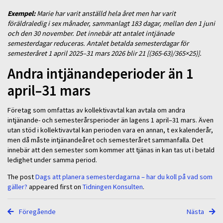
Exempel:
Marie har varit anställd hela året men har varit
föräldraledig i sex månader, sammanlagt 183 dagar, mellan den 1 juni
och den 30 november. Det innebär att antalet intjänade
semesterdagar reduceras. Antalet betalda semesterdagar för
semesteråret 1 april 2025–31 mars 2026 blir 21 [(365-63)/365×25)].
Andra intjänandeperioder än 1
april–31 mars
Företag som omfattas av kollektivavtal kan avtala om andra
intjänande- och semesterårsperioder än lagens 1 april–31 mars. Även
utan stöd i kollektivavtal kan perioden vara en annan, t ex kalenderår,
men då måste intjänandeåret och semesteråret sammanfalla. Det
innebär att den semester som kommer att tjänas in kan tas ut i betald
ledighet under samma period.
The post
Dags att planera semesterdagarna – har du koll på vad som
gäller?
appeared first on
Tidningen Konsulten
.
Föregående
Nästa