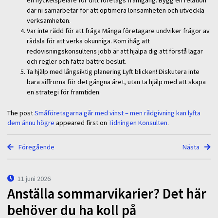
en nyckelspelare för ditt företags framgång. Bygg en relation
där ni samarbetar för att optimera lönsamheten och utveckla
verksamheten.
Var inte rädd för att fråga Många företagare undviker frågor av
rädsla för att verka okunniga. Kom ihåg att
redovisningskonsultens jobb är att hjälpa dig att förstå lagar
och regler och fatta bättre beslut.
Ta hjälp med långsiktig planering Lyft blicken! Diskutera inte
bara siffrorna för det gångna året, utan ta hjälp med att skapa
en strategi för framtiden.
The post
Småföretagarna går med vinst – men rådgivning kan lyfta
dem ännu högre
appeared first on
Tidningen Konsulten
.
Föregående
Nästa
11 juni 2026
Anställa sommarvikarier? Det här
behöver du ha koll på