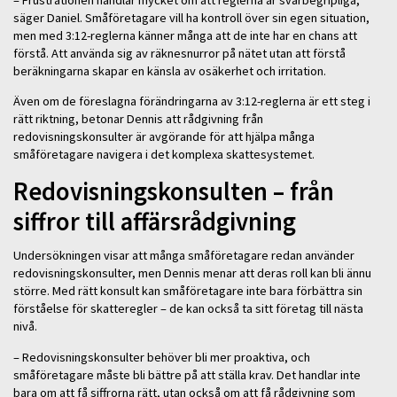
– Frustrationen handlar mycket om att reglerna är svårbegripliga,
säger Daniel. Småföretagare vill ha kontroll över sin egen situation,
men med 3:12-reglerna känner många att de inte har en chans att
förstå. Att använda sig av räknesnurror på nätet utan att förstå
beräkningarna skapar en känsla av osäkerhet och irritation.
Även om de föreslagna förändringarna av 3:12-reglerna är ett steg i
rätt riktning, betonar Dennis att rådgivning från
redovisningskonsulter är avgörande för att hjälpa många
småföretagare navigera i det komplexa skattesystemet.
Redovisningskonsulten – från
siffror till affärsrådgivning
Undersökningen visar att många småföretagare redan använder
redovisningskonsulter, men Dennis menar att deras roll kan bli ännu
större. Med rätt konsult kan småföretagare inte bara förbättra sin
förståelse för skatteregler – de kan också ta sitt företag till nästa
nivå.
– Redovisningskonsulter behöver bli mer proaktiva, och
småföretagare måste bli bättre på att ställa krav. Det handlar inte
bara om att få siffrorna rätt, utan också om att få rådgivning som