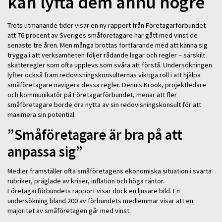
kan lyfta dem ännu högre
Trots utmanande tider visar en ny rapport från Företagarförbundet
att 76 procent av Sveriges småföretagare har gått med vinst de
senaste tre åren. Men många brottas fortfarande med att känna sig
trygga i att verksamheten följer rådande lagar och regler – särskilt
skatteregler som ofta upplevs som svåra att förstå. Undersökningen
lyfter också fram redovisningskonsulternas viktiga roll i att hjälpa
småföretagare navigera dessa regler. Dennis Krook, projektledare
och kommunikatör på Företagarförbundet, menar att fler
småföretagare borde dra nytta av sin redovisningskonsult för att
maximera sin potential.
”Småföretagare är bra på att
anpassa sig”
Medier framställer ofta småföretagens ekonomiska situation i svarta
rubriker, präglade av kriser, inflation och höga räntor.
Företagarförbundets rapport visar dock en ljusare bild. En
undersökning bland 200 av förbundets medlemmar visar att en
majoritet av småföretagen går med vinst.