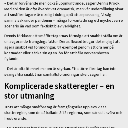
– Det är förvånande men också uppmuntrande, säger Dennis Krook.
Mediabilden är ofta överdrivet dramatisk, men vår undersökning visar
att småföretagare är otroligt duktiga på att anpassa sig. Vi såg
samma sak under pandemin – många förväntade sig ett mycket värre
scenario än vad som faktiskt blev verklighet.
Dennis förklarar att småföretagarnas förmåga att snabbt ställa om är
en avgörande framgångsfaktor. Deras flexibilitet gör det möjligt att
agera snabbt vid förändringar, till exempel genom att dra ner på
kostnader eller sänka sin egen lön för att hålla verksamheten
flytande.
– Det är ofta litenheten som är styrkan. Ett större företag kan inte
svänga lika snabbt när samhällsförändringar sker, säger han.
Komplicerade skatteregler – en
stor utmaning
Trots att många småföretag är framgångsrika upplevs vissa
skatteregler, som de så kallade 3:12-reglerna, som särskilt svåra och
frustrerande.