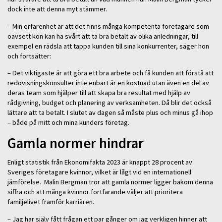
dock inte att denna myt stämmer.
– Min erfarenhet är att det finns många kompetenta företagare som
oavsett kön kan ha svårt att ta bra betalt av olika anledningar, till
exempel en rädsla att tappa kunden till sina konkurrenter, säger hon
och fortsätter:
– Det viktigaste är att göra ett bra arbete och få kunden att förstå att
redovisningskonsulter inte enbart är en kostnad utan även en del av
deras team som hjälper till att skapa bra resultat med hjälp av
rådgivning, budget och planering av verksamheten. Då blir det också
lättare att ta betalt. I slutet av dagen så måste plus och minus gå ihop
– både på mitt och mina kunders företag.
Gamla normer hindrar
Enligt statistik från Ekonomifakta 2023 är knappt 28 procent av
Sveriges företagare kvinnor, vilket är lågt vid en internationell
jämförelse. Malin Bergman tror att gamla normer ligger bakom denna
siffra och att många kvinnor fortfarande väljer att prioritera
familjelivet framför karriären.
– Jag har själv fått frågan ett par gånger om jag verkligen hinner att