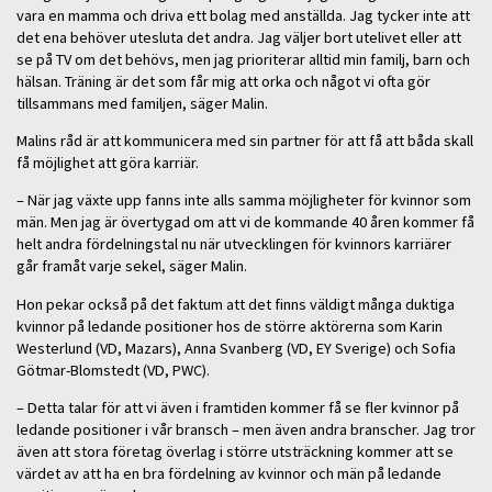
vara en mamma och driva ett bolag med anställda. Jag tycker inte att
det ena behöver utesluta det andra. Jag väljer bort utelivet eller att
se på TV om det behövs, men jag prioriterar alltid min familj, barn och
hälsan. Träning är det som får mig att orka och något vi ofta gör
tillsammans med familjen, säger Malin.
Malins råd är att kommunicera med sin partner för att få att båda skall
få möjlighet att göra karriär.
– När jag växte upp fanns inte alls samma möjligheter för kvinnor som
män. Men jag är övertygad om att vi de kommande 40 åren kommer få
helt andra fördelningstal nu när utvecklingen för kvinnors karriärer
går framåt varje sekel, säger Malin.
Hon pekar också på det faktum att det finns väldigt många duktiga
kvinnor på ledande positioner hos de större aktörerna som Karin
Westerlund (VD, Mazars), Anna Svanberg (VD, EY Sverige) och Sofia
Götmar-Blomstedt (VD, PWC).
– Detta talar för att vi även i framtiden kommer få se fler kvinnor på
ledande positioner i vår bransch – men även andra branscher. Jag tror
även att stora företag överlag i större utsträckning kommer att se
värdet av att ha en bra fördelning av kvinnor och män på ledande