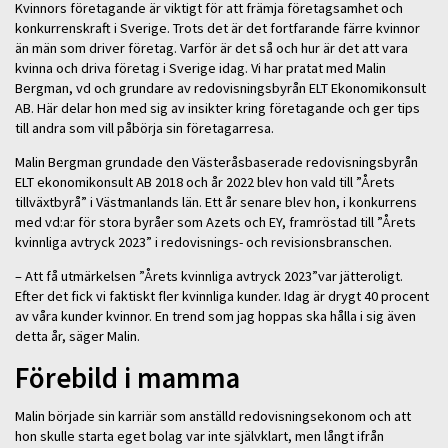
Kvinnors företagande är viktigt för att främja företagsamhet och
konkurrenskraft i Sverige. Trots det är det fortfarande färre kvinnor
än män som driver företag. Varför är det så och hur är det att vara
kvinna och driva företag i Sverige idag. Vi har pratat med Malin
Bergman, vd och grundare av redovisningsbyrån ELT Ekonomikonsult
AB. Här delar hon med sig av insikter kring företagande och ger tips
till andra som vill påbörja sin företagarresa.
Malin Bergman grundade den Västeråsbaserade redovisningsbyrån
ELT ekonomikonsult AB 2018 och år 2022 blev hon vald till ”Årets
tillväxtbyrå” i Västmanlands län. Ett år senare blev hon, i konkurrens
med vd:ar för stora byråer som Azets och EY, framröstad till ”Årets
kvinnliga avtryck 2023” i redovisnings- och revisionsbranschen.
– Att få utmärkelsen ”Årets kvinnliga avtryck 2023”var jätteroligt.
Efter det fick vi faktiskt fler kvinnliga kunder. Idag är drygt 40 procent
av våra kunder kvinnor. En trend som jag hoppas ska hålla i sig även
detta år, säger Malin.
Förebild i mamma
Malin började sin karriär som anställd redovisningsekonom och att
hon skulle starta eget bolag var inte självklart, men långt ifrån