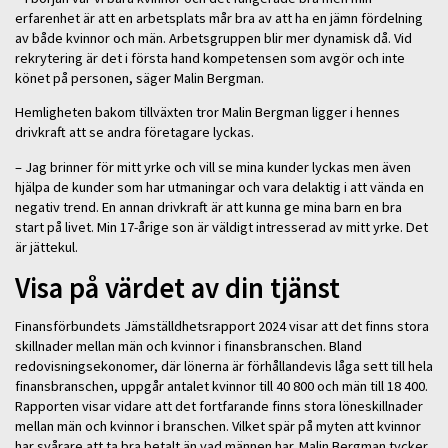
erfarenhet är att en arbetsplats mår bra av att ha en jämn fördelning
av både kvinnor och män. Arbetsgruppen blir mer dynamisk då. Vid
rekrytering är det i första hand kompetensen som avgör och inte
könet på personen, säger Malin Bergman.
Hemligheten bakom tillväxten tror Malin Bergman ligger i hennes
drivkraft att se andra företagare lyckas.
– Jag brinner för mitt yrke och vill se mina kunder lyckas men även
hjälpa de kunder som har utmaningar och vara delaktig i att vända en
negativ trend. En annan drivkraft är att kunna ge mina barn en bra
start på livet. Min 17-årige son är väldigt intresserad av mitt yrke. Det
är jättekul.
Visa på värdet av din tjänst
Finansförbundets Jämställdhetsrapport 2024 visar att det finns stora
skillnader mellan män och kvinnor i finansbranschen. Bland
redovisningsekonomer, där lönerna är förhållandevis låga sett till hela
finansbranschen, uppgår antalet kvinnor till 40 800 och män till 18 400.
Rapporten visar vidare att det fortfarande finns stora löneskillnader
mellan män och kvinnor i branschen. Vilket spär på myten att kvinnor
har svårare att ta bra betalt än vad männen har. Malin Bergman tycker