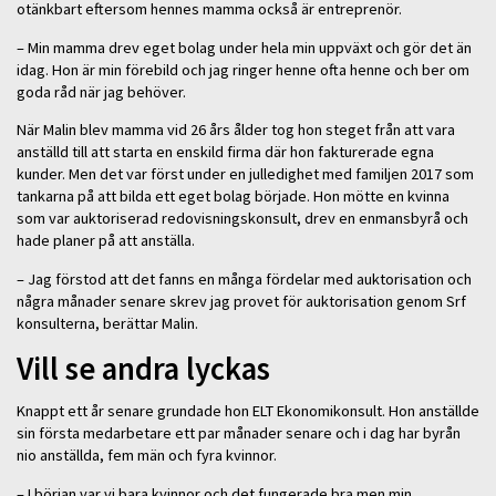
otänkbart eftersom hennes mamma också är entreprenör.
– Min mamma drev eget bolag under hela min uppväxt och gör det än
idag. Hon är min förebild och jag ringer henne ofta henne och ber om
goda råd när jag behöver.
När Malin blev mamma vid 26 års ålder tog hon steget från att vara
anställd till att starta en enskild firma där hon fakturerade egna
kunder. Men det var först under en julledighet med familjen 2017 som
tankarna på att bilda ett eget bolag började. Hon mötte en kvinna
som var auktoriserad redovisningskonsult, drev en enmansbyrå och
hade planer på att anställa.
– Jag förstod att det fanns en många fördelar med auktorisation och
några månader senare skrev jag provet för auktorisation genom Srf
konsulterna, berättar Malin.
Vill se andra lyckas
Knappt ett år senare grundade hon ELT Ekonomikonsult. Hon anställde
sin första medarbetare ett par månader senare och i dag har byrån
nio anställda, fem män och fyra kvinnor.
– I början var vi bara kvinnor och det fungerade bra men min