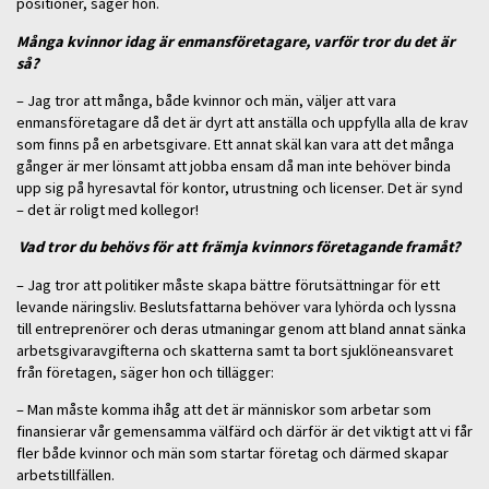
positioner, säger hon.
Många kvinnor idag är enmansföretagare, varför tror du det är
så?
– Jag tror att många, både kvinnor och män, väljer att vara
enmansföretagare då det är dyrt att anställa och uppfylla alla de krav
som finns på en arbetsgivare. Ett annat skäl kan vara att det många
gånger är mer lönsamt att jobba ensam då man inte behöver binda
upp sig på hyresavtal för kontor, utrustning och licenser. Det är synd
– det är roligt med kollegor!
Vad tror du behövs för att främja kvinnors företagande framåt?
– Jag tror att politiker måste skapa bättre förutsättningar för ett
levande näringsliv. Beslutsfattarna behöver vara lyhörda och lyssna
till entreprenörer och deras utmaningar genom att bland annat sänka
arbetsgivaravgifterna och skatterna samt ta bort sjuklöneansvaret
från företagen, säger hon och tillägger:
– Man måste komma ihåg att det är människor som arbetar som
finansierar vår gemensamma välfärd och därför är det viktigt att vi får
fler både kvinnor och män som startar företag och därmed skapar
arbetstillfällen.