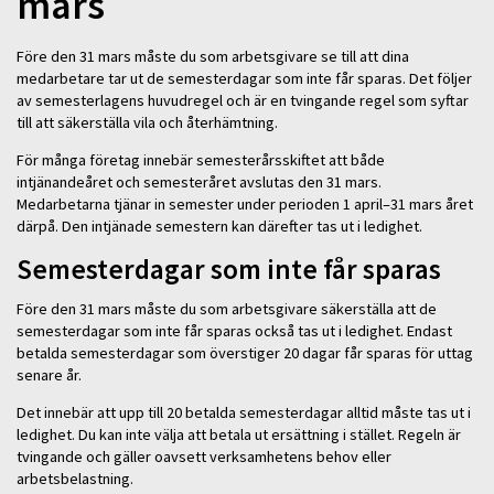
mars
Före den 31 mars måste du som arbetsgivare se till att dina
medarbetare tar ut de semesterdagar som inte får sparas. Det följer
av semesterlagens huvudregel och är en tvingande regel som syftar
till att säkerställa vila och återhämtning.
För många företag innebär semesterårsskiftet att både
intjänandeåret och semesteråret avslutas den 31 mars.
Medarbetarna tjänar in semester under perioden 1 april–31 mars året
därpå. Den intjänade semestern kan därefter tas ut i ledighet.
Semesterdagar som inte får sparas
Före den 31 mars måste du som arbetsgivare säkerställa att de
semesterdagar som inte får sparas också tas ut i ledighet. Endast
betalda semesterdagar som överstiger 20 dagar får sparas för uttag
senare år.
Det innebär att upp till 20 betalda semesterdagar alltid måste tas ut i
ledighet. Du kan inte välja att betala ut ersättning i stället. Regeln är
tvingande och gäller oavsett verksamhetens behov eller
arbetsbelastning.