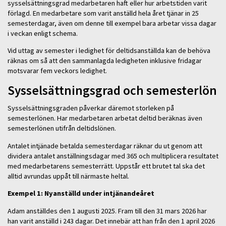
sysselsättningsgrad medarbetaren haft eller hur arbetstiden varit
förlagd. En medarbetare som varit anställd hela året tjänar in 25
semesterdagar, även om denne till exempel bara arbetar vissa dagar
i veckan enligt schema.
Vid uttag av semester i ledighet för deltidsanställda kan de behöva
räknas om så att den sammanlagda ledigheten inklusive fridagar
motsvarar fem veckors ledighet.
Sysselsättningsgrad och semesterlön
Sysselsättningsgraden påverkar däremot storleken på
semesterlönen. Har medarbetaren arbetat deltid beräknas även
semesterlönen utifrån deltidslönen.
Antalet intjänade betalda semesterdagar räknar du ut genom att
dividera antalet anställningsdagar med 365 och multiplicera resultatet
med medarbetarens semesterrätt. Uppstår ett brutet tal ska det
alltid avrundas uppåt till närmaste heltal.
Exempel 1: Nyanställd under intjänandeåret
Adam anställdes den 1 augusti 2025. Fram till den 31 mars 2026 har
han varit anställd i 243 dagar. Det innebär att han från den 1 april 2026