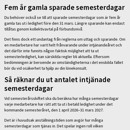
Fem år gamla sparade semesterdagar
Du behöver också se till att sparade semesterdagar som är fem år
gamla tas ut i ledighet före den 31 mars. Längre sparande kan endast
tillåtas genom kollektivavtal på förbundsnivå.
Det finns dock ett undantag från reglerna om uttag och sparande. Om
en medarbetare har varit helt frånvarande under intjänandeåret och
det därför inte funnits någon faktisk möjlighet att ta ut
semesterledighet, kan särskilda regler bli aktuella. Eftersom
bedömningen är beroende av omständigheterna i det enskilda fallet
bör du vid osäkerhet ta hjälp av din lönekonsult.
Så räknar du ut antalet intjänade
semesterdagar
Vid semesterårsskiftet ska du beräkna hur många semesterdagar
varje medarbetare har rätt att ta ut i betald ledighet under det
kommande semesteråret, den 1 april 2026–31 mars 2027.
Det är i huvudsak anställningstiden som avgör hur många
semesterdagar som tjänas in. Det spelar ingen roll vilken