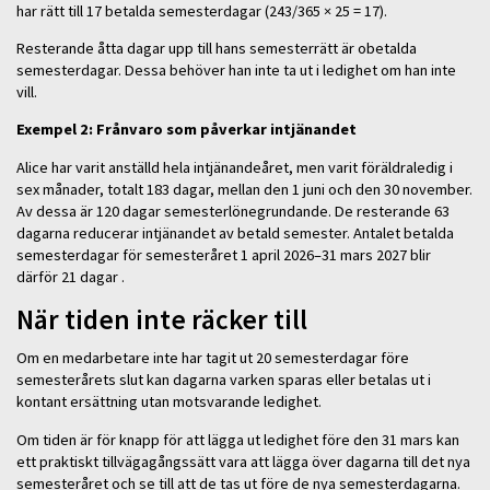
har rätt till 17 betalda semesterdagar (243/365 × 25 = 17).
Resterande åtta dagar upp till hans semesterrätt är obetalda
semesterdagar. Dessa behöver han inte ta ut i ledighet om han inte
vill.
Exempel 2: Frånvaro som påverkar intjänandet
Alice har varit anställd hela intjänandeåret, men varit föräldraledig i
sex månader, totalt 183 dagar, mellan den 1 juni och den 30 november.
Av dessa är 120 dagar semesterlönegrundande. De resterande 63
dagarna reducerar intjänandet av betald semester. Antalet betalda
semesterdagar för semesteråret 1 april 2026–31 mars 2027 blir
därför 21 dagar .
När tiden inte räcker till
Om en medarbetare inte har tagit ut 20 semesterdagar före
semesterårets slut kan dagarna varken sparas eller betalas ut i
kontant ersättning utan motsvarande ledighet.
Om tiden är för knapp för att lägga ut ledighet före den 31 mars kan
ett praktiskt tillvägagångssätt vara att lägga över dagarna till det nya
semesteråret och se till att de tas ut före de nya semesterdagarna.