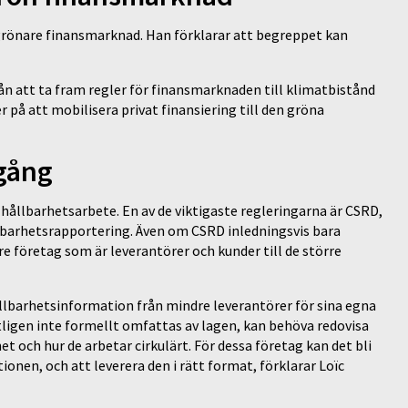
 grönare finansmarknad. Han förklarar att begreppet kan
rån att ta fram regler för finansmarknaden till klimatbistånd
 på att mobilisera privat finansiering till den gröna
lgång
ållbarhetsarbete. En av de viktigaste regleringarna är CSRD,
lbarhetsrapportering. Även om CSRD inledningsvis bara
 företag som är leverantörer och kunder till de större
llbarhetsinformation från mindre leverantörer för sina egna
ligen inte formellt omfattas av lagen, kan behöva redovisa
et och hur de arbetar cirkulärt. För dessa företag kan det bli
onen, och att leverera den i rätt format, förklarar Loïc