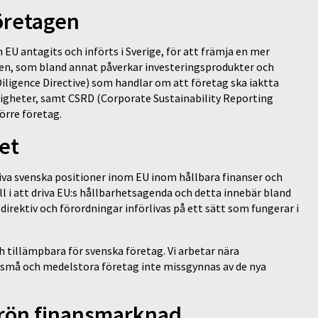
företagen
 EU antagits och införts i Sverige, för att främja en mer
en, som bland annat påverkar investeringsprodukter och
iligence Directive) som handlar om att företag ska iaktta
tigheter, samt CSRD (Corporate Sustainability Reporting
örre företag.
het
riva svenska positioner inom EU inom hållbara finanser och
ll i att driva EU:s hållbarhetsagenda och detta innebär bland
irektiv och förordningar införlivas på ett sätt som fungerar i
ch tillämpbara för svenska företag. Vi arbetar nära
 små och medelstora företag inte missgynnas av de nya
grön finansmarknad