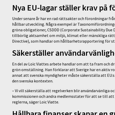
Nya EU-lagar ställer krav på 
Under senare år har en rad rättsakter och förordningar från
hållbar utveckling. Några exempel är Taxonomiförordning
gröna obligationer, CSDDD (Corporate Sustainability Due D
tillbörlig aktsamhet om miljö, klimat eller mänskliga rät
Directive), som handlar om hållbarhetsrapportering för st
Säkerställer användarvänlig
En del av Loïc Viattes arbete handlar om att ta fram och d
grön omställning. Han förklarar att Sverige har en aktiv ro
annat att svenska myndigheter måste säkerställa att EU:s d
den svenska kontexten.
– Vi vill säkerställa att regelverken blir användarvänliga o
kommissionen och andra medlemsstater för att se till att
reglerna, säger Loïc Viatte.
Hållbara finanser skapar en 