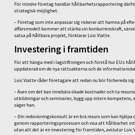
För mindre företag handlar hållbarhetsrapportering därför
strategisk möjlighet.
– Företag som inte anpassar sig riskerar att hamna på efte
affärsmodell kommer att stärka sin konkurrenskraft, särski
satsa på hållbara projekt, förklarar Loïc Viatte.
Investering i framtiden
För att hänga med i lagstiftningen och förstå hur EU:s håll
uppdaterad om de nya rättsakterna och de informationsb
Loïc Viatte råder företagare att redan nu bör förbereda sig
– Även om det kan innebära ökade kostnader och ta resurser 
utbildningar och seminarier, bygg upp intern kompetens, 
säger han.
– Din redovisningskonsult är en bra resurs som kan hjälpa d
genom rapporteringsprocessen och visa att hållbarhet inte
utan att det är en investering för framtiden, avslutar Loïc 