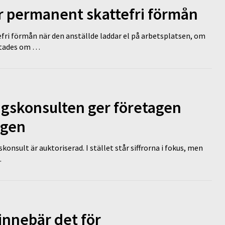
ir permanent skattefri förmån
efri förmån när den anställde laddar el på arbetsplatsen, om
lutades om …
ngskonsulten ger företagen
ägen
nsult är auktoriserad. I stället står siffrorna i fokus, men
…
innebär det för