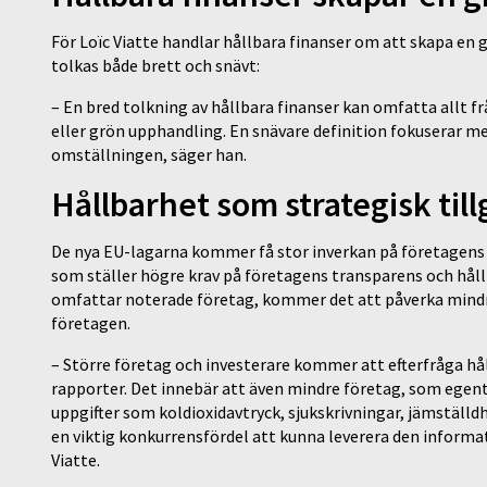
För Loïc Viatte handlar hållbara finanser om att skapa en
tolkas både brett och snävt:
– En bred tolkning av hållbara finanser kan omfatta allt f
eller grön upphandling. En snävare definition fokuserar mer
omställningen, säger han.
Hållbarhet som strategisk til
De nya EU-lagarna kommer få stor inverkan på företagens h
som ställer högre krav på företagens transparens och hål
omfattar noterade företag, kommer det att påverka mindre
företagen.
– Större företag och investerare kommer att efterfråga hå
rapporter. Det innebär att även mindre företag, som egent
uppgifter som koldioxidavtryck, sjukskrivningar, jämställdh
en viktig konkurrensfördel att kunna leverera den informati
Viatte.