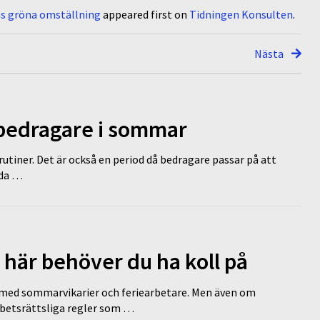
as gröna omställning
appeared first on
Tidningen Konsulten
.
Nästa
 bedragare i sommar
tiner. Det är också en period då bedragare passar på att
dda …
 här behöver du ha koll på
ed sommarvikarier och feriearbetare. Men även om
rbetsrättsliga regler som …