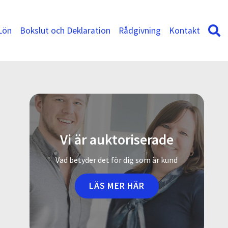
Lön
Bokslut och Deklaration
Rådgivning
Kontakt
Vi är auktoriserade
Vad betyder det för dig som är kund
LÄS MER HÄR