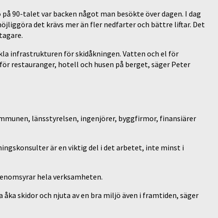
ö på 90-talet var backen något man besökte över dagen. I dag
jliggöra det krävs mer än fler nedfarter och bättre liftar. Det
tagare.
kla infrastrukturen för skidåkningen. Vatten och el för
för restauranger, hotell och husen på berget, säger Peter
ommunen, länsstyrelsen, ingenjörer, byggfirmor, finansiärer
ngskonsulter är en viktig del i det arbetet, inte minst i
 genomsyrar hela verksamheten.
a åka skidor och njuta av en bra miljö även i framtiden, säger