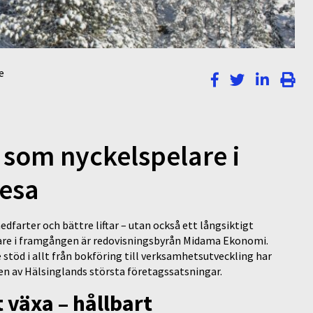
e
som nyckelspelare i
resa
dfarter och bättre liftar – utan också ett långsiktigt
elare i framgången är redovisningsbyrån Midama Ekonomi.
töd i allt från bokföring till verksamhetsutveckling har
 en av Hälsinglands största företagssatsningar.
t växa – hållbart