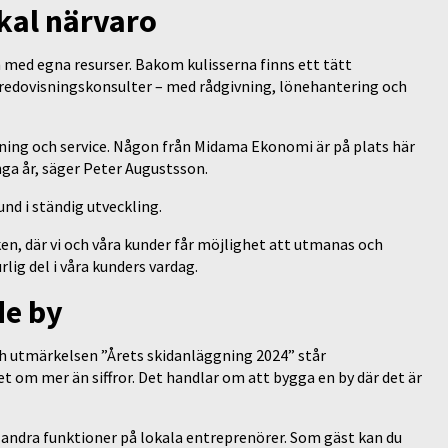
kal närvaro
 med egna resurser. Bakom kulisserna finns ett tätt
edovisningskonsulter – med rådgivning, lönehantering och
ivning och service. Någon från Midama Ekonomi är på plats här
nga år, säger Peter Augustsson.
nd i ständig utveckling.
ken, där vi och våra kunder får möjlighet att utmanas och
rlig del i våra kunders vardag.
de by
ch utmärkelsen ”Årets skidanläggning 2024” står
t om mer än siffror. Det handlar om att bygga en by där det är
och andra funktioner på lokala entreprenörer. Som gäst kan du