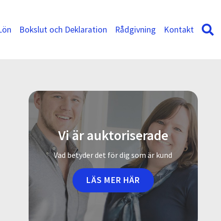
Lön
Bokslut och Deklaration
Rådgivning
Kontakt
Vi är auktoriserade
Vad betyder det för dig som är kund
LÄS MER HÄR