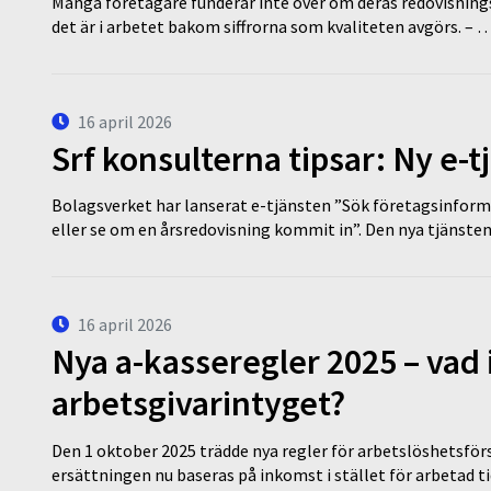
Många företagare funderar inte över om deras redovisningsko
det är i arbetet bakom siffrorna som kvaliteten avgörs. – 
16 april 2026
Srf konsulterna tipsar: Ny e-
Bolagsverket har lanserat e-tjänsten ”Sök företagsinforma
eller se om en årsredovisning kommit in”. Den nya tjänst
16 april 2026
Nya a-kasseregler 2025 – vad 
arbetsgivarintyget?
Den 1 oktober 2025 trädde nya regler för arbetslöshetsförs
ersättningen nu baseras på inkomst i stället för arbetad t