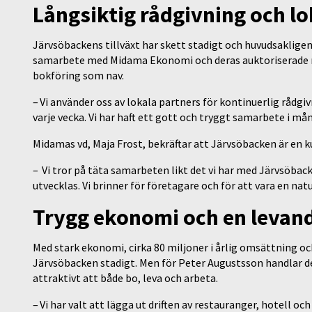
Långsiktig rådgivning och lo
Järvsöbackens tillväxt har skett stadigt och huvudsakligen
samarbete med Midama Ekonomi och deras auktoriserade r
bokföring som nav.
– Vi använder oss av lokala partners för kontinuerlig rådg
varje vecka. Vi har haft ett gott och tryggt samarbete i må
Midamas vd, Maja Frost, bekräftar att Järvsöbacken är en ku
– Vi tror på täta samarbeten likt det vi har med Järvsöbac
utvecklas. Vi brinner för företagare och för att vara en natu
Trygg ekonomi och en levan
Med stark ekonomi, cirka 80 miljoner i årlig omsättning o
Järvsöbacken stadigt. Men för Peter Augustsson handlar de
attraktivt att både bo, leva och arbeta.
– Vi har valt att lägga ut driften av restauranger, hotell 