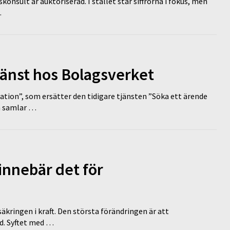
nsult är auktoriserad. I stället står siffrorna i fokus, men
…
tjänst hos Bolagsverket
tion”, som ersätter den tidigare tjänsten ”Söka ett ärende
en samlar …
innebär det för
äkringen i kraft. Den största förändringen är att
id. Syftet med …