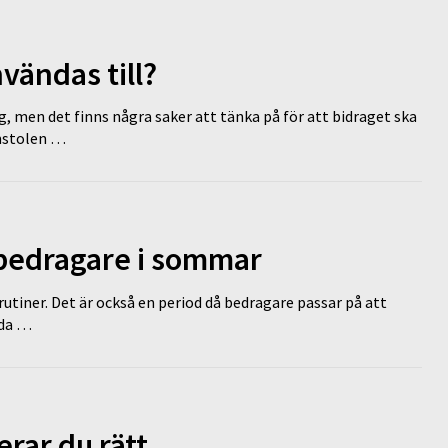
vändas till?
g, men det finns några saker att tänka på för att bidraget ska
omstolen …
 bedragare i sommar
tiner. Det är också en period då bedragare passar på att
dda …
erar du rätt