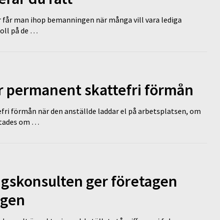
r får man ihop bemanningen när många vill vara lediga
koll på de …
ir permanent skattefri förmån
efri förmån när den anställde laddar el på arbetsplatsen, om
lutades om …
ngskonsulten ger företagen
ägen