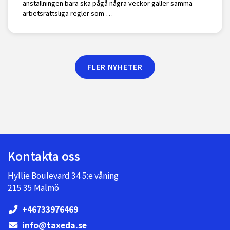
anställningen bara ska pågå några veckor gäller samma
arbetsrättsliga regler som …
FLER NYHETER
Kontakta oss
Hyllie Boulevard 34 5:e våning
215 35 Malmö
+46733976469
info@taxeda.se