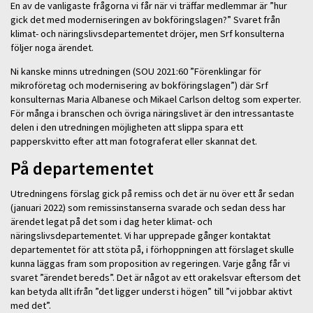
En av de vanligaste frågorna vi får när vi träffar medlemmar är ”hur
gick det med moderniseringen av bokföringslagen?” Svaret från
klimat- och näringslivsdepartementet dröjer, men Srf konsulterna
följer noga ärendet.
Ni kanske minns utredningen (SOU 2021:60 ”Förenklingar för
mikroföretag och modernisering av bokföringslagen”) där Srf
konsulternas Maria Albanese och Mikael Carlson deltog som experter.
För många i branschen och övriga näringslivet är den intressantaste
delen i den utredningen möjligheten att slippa spara ett
papperskvitto efter att man fotograferat eller skannat det.
På departementet
Utredningens förslag gick på remiss och det är nu över ett år sedan
(januari 2022) som remissinstanserna svarade och sedan dess har
ärendet legat på det som i dag heter klimat- och
näringslivsdepartementet. Vi har upprepade gånger kontaktat
departementet för att stöta på, i förhoppningen att förslaget skulle
kunna läggas fram som proposition av regeringen. Varje gång får vi
svaret ”ärendet bereds”. Det är något av ett orakelsvar eftersom det
kan betyda allt ifrån ”det ligger underst i högen” till ”vi jobbar aktivt
med det”.