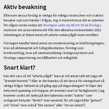
Aktiv bevakning
Eftersom dessa förslag är viktiga för många i branschen och vi aktivt
bevakar vad som händer i frågan, tog vi med intresse del av nyheten
för någon vecka sedan att
riksdagen sade nej till ett 30-tal förslag
i
motioner om associationsrätt från den allmänna motionstiden 2022.
Anledningen är bland annat att arbete redan pågår inom området.
Förslagen handlar bland annat om modernisering av bokföringslagen,
krav på aktiekapital och tvångslikvidation, företag som
brottsverktyg, krav på sammansättning i bolagsstyrelsen och
företags rapportering om hållbarhet och mångfald.
Snart klart?
Kan det vara så att ”arbete pågår” bara är ett annat sätt att säga att
”ärendet bereds”? Eller är det kanske så att dessa för näringslivet så
viktiga frågor faktiskt är på gång upp på dagordningen? Vi följer det
hela med spänning och hoppas att ärendet snart är färdigberett. (Jag
kommer osökt att tänka på det italienska ordet ”subito” som
ordagrant betyder ”direkt” men används för att säga både ”genast”
och ”strax” men också ”lite senare” eller ”om en stund”.)