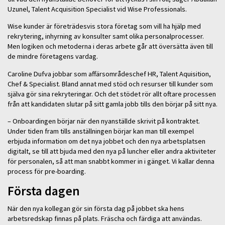
Uzunel, Talent Acquisition Specialist vid Wise Professionals.
Wise kunder är företrädesvis stora företag som vill ha hjälp med
rekrytering, inhyrning av konsulter samt olika personalprocesser.
Men logiken och metoderna i deras arbete går att översätta även till
de mindre företagens vardag.
Caroline Dufva jobbar som affärsområdeschef HR, Talent Aquisition,
Chef & Specialist. Bland annat med stöd och resurser till kunder som
själva gör sina rekryteringar. Och det stödet rör allt oftare processen
från att kandidaten slutar på sitt gamla jobb tills den börjar på sitt nya.
– Onboardingen börjar när den nyanställde skrivit på kontraktet.
Under tiden fram tills anställningen börjar kan man till exempel
erbjuda information om det nya jobbet och den nya arbetsplatsen
digitalt, se till att bjuda med den nya på luncher eller andra aktiviteter
för personalen, så att man snabbt kommer in i gänget. Vi kallar denna
process för pre-boarding.
Första dagen
När den nya kollegan gör sin första dag på jobbet ska hens
arbetsredskap finnas på plats. Fräscha och färdiga att användas.