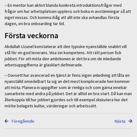
– En mentor kan aktivt blanda konkreta introduktionsfrågor med
frågor om hur arbetsplatsen upplevs och boka in avstämningar så att
inget missas. Och komma ihåg att allt inte ska avhandlas första
dagen, en bra onboarding tar tid.
Första veckorna
Abdullah Uzunel konstaterar att den typiske nyanställde snabbt vill
stå för en god leverans. Visa sin kompetens. Att rätt person fick
jobbet. För att möta den ambitionen är det bra om de inledande
arbetsuppgifterna är glasklart definierade.
– Oavsett hur avancerad en tjänst är finns ingen anledning att låta en
nyanställd omedelbart ta sig an det mest komplicerade hen kommer
att möta. Planera in uppgifter som är rimliga och som gärna innebär
samarbete med andra på jobbet. Det är alltid en bra start. Då kan man
återkoppla till hur jobbet gjordes och till exempel diskutera hur det
mötte bolagets kultur, värderingar och arbetssätt.
Föregående
Nästa