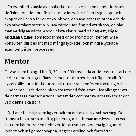
– En eventuell känsla av osäkerhet och icke-välkomnande förstärks
definitivt om det inte är så. Första intrycket håller i sig länge och
skapar en känsla för det nya jobbet, den nya arbetsplatsen och de
nya arbetskamraterna. Mjuka värden tar lång tid att skapa, de ska
man verkligen vårda. Absolut inte slarva med på dag ett, säger
Abdullah Uzunel som jobbar med onboarding och, genom Wise
konsulter, blir bekant med många lyckade, och mindre lyckade
exempel på den processen.
Mentor
Oavsett om bolaget har 3, 30 eller 300 anställda är det centralt att det
under onboardingen finns en mentor den nye kan fråga om allt från
cykelstället utanför kontoret till rutiner vid konferensbokning och
kundsamtal. Och denne ska vara utsedd från start. Lika viktigt är att
de närmaste medarbetarna vet att det kommer ny arbetskamrat och
vad denne ska göra.
– Det är inte illvilja som ligger bakom en bristfällig onboarding. De
främsta felkällorna är dålig planering och att man inte lyssnat in vad
just den här personen behöver för att snabbt komma igång med
jobbet och in i gemenskapen, säger Caroline och fortsätter: