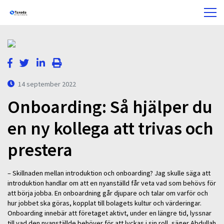
14 september 2022
Onboarding: Så hjälper du
en ny kollega att trivas och
prestera
– Skillnaden mellan introduktion och onboarding? Jag skulle säga att
introduktion handlar om att en nyanställd får veta vad som behövs för
att börja jobba. En onboardning går djupare och talar om varför och
hur jobbet ska göras, kopplat till bolagets kultur och värderingar.
Onboarding innebär att företaget aktivt, under en längre tid, lyssnar
till vad den nyanställde behöver för att lyckas i sin roll, säger Abdullah