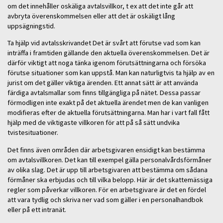
om det innehåller oskäliga avtalsvillkor, t ex att det inte går att
avbryta överenskommelsen eller att det är oskäligt lång
uppsägningstid.
Ta hjälp vid avtalsskrivandet Det är svårt att förutse vad som kan
inträffa i framtiden gällande den aktuella överenskommelsen. Det är
därför viktigt att noga tänka igenom förutsättningarna och försöka
förutse situationer som kan uppstå. Man kan naturligtvis ta hjälp av en
jurist om det gäller viktiga ärenden. Ett annat sätt är att använda
färdiga avtalsmallar som finns tillgängliga på nätet. Dessa passar
förmodligen inte exakt på det aktuella ärendet men de kan vanligen
modifieras efter de aktuella förutsättningarna. Man har i vart fall fått
hjälp med de viktigaste villkoren för att på så sätt undvika
tvistesituationer.
Det finns även områden där arbetsgivaren ensidigt kan bestämma
om avtalsvillkoren. Det kan till exempel gälla personalvårdsförmåner
av olika slag. Det är upp till arbetsgivaren att bestämma om sådana
förmåner ska erbjudas och till vilka belopp. Här är det skattemässiga
regler som påverkar villkoren. För en arbetsgivare är det en fördel
att vara tydlig och skriva ner vad som gäller i en personalhandbok
eller på ett intranät.