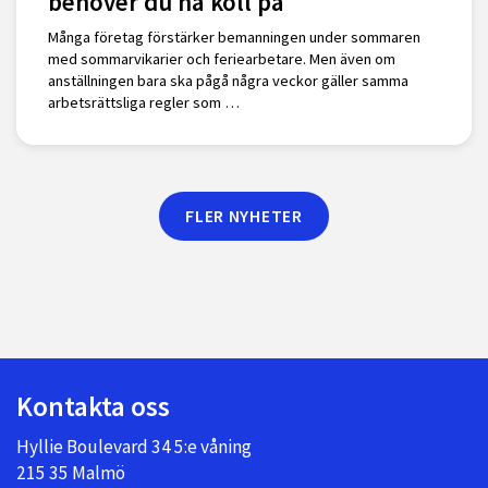
behöver du ha koll på
Många företag förstärker bemanningen under sommaren
med sommarvikarier och feriearbetare. Men även om
anställningen bara ska pågå några veckor gäller samma
arbetsrättsliga regler som …
FLER NYHETER
Kontakta oss
Hyllie Boulevard 34 5:e våning
215 35 Malmö