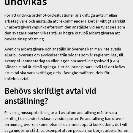
undvikas
För att undvika ord-mot-ord-situationer är skriftliga avtal mellan
arbetsgivare och anställda att rekommendera. Det är viktigt särskilt
ur arbetsgivarsynpunkt eftersom den anställde vid en tvist ses som
den svagare parten vilket ställer högre krav på arbetsgivaren att
bevisa sin uppfattning.
Även om arbetsgivare och anställd är överens kan man inte avtala
eller bli överens om avvikelser från sådant som är reglerat i lag, till
exempel i semesterlagen eller lagen om anställningsskydd (LAS).
Sådana avtal är alltså ogiltiga. Det är i princip bara i två fall det krävs
att avtal ska vara skriftliga; dels i fastighetsaffärer, dels för
kollektivavtal.
Behövs skriftligt avtal vid
anställning?
En vanlig missuppfattning är att avtal om anställning måste vara
skriftligt och undertecknat av båda parter. En anställning kan utöver
en muntlig överenskommelse till och med uppstå konkludent, det vill
säga underförstått, till exempel att en person har börjat arbeta för en