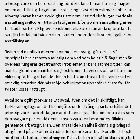
arbetsgivare och får ersättning för det utan att man har sagt något
om en anställning. Lagen om anställningsskydd föreskriver enbart att
arbetsgivaren har en skyldighet att inom viss tid skriftligen meddela
anställningsvillkoren till arbetstagaren. Eftersom en anställning är en
för båda parter viktig överenskommelse bör man ändå upprätta ett
skriftligt avtal där båda parter skriver under de villkor som gäller för
anställningen.
Risker vid muntliga överenskommelser I övrigt går det alltså
principiellt bra att avtala muntligt om vad som helst. Så länge man är
överens fungerar det utmärkt. Problemet är bara att med tiden kan
man ha glömt vad man har sagt och kommit överens om och har man
olika uppfattningar kan det bli en tvist som i bästa fall stannar vid en
otrevlig situation där missnöje och irritation uppstår. I värsta fall får
tvisten lösas rättsligt.
Avtal som ogiltigförklaras Ett avtal, även om det är skriftligt, kan
förklaras ogiltigt om det har ingåtts under tvång. I partsförhållandet
arbetsgivare – arbetstagare är det den anställde som betraktas som
den svagare parten då denna anses vara i en beroendeställning
gentemot arbetsgivaren. Den anställde kan alltså känna sig tvingad
att gå med på villkor med rädsla för sämre arbetsvillkor eller till och
med för att förlora anställningen. Ett avtal kan också förklaras ogiltigt