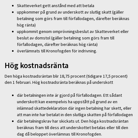
Skatteverket gett anstånd med att betala
uppkommer på grund av underskott av slutlig skatt (gäller
betalning som görs fram till förfallodagen, därefter beräknas
hög ränta)
uppkommit genom omprövningsbeslut av Skatteverket eller
beslut av domstol (gäller betalning som görs fram till
förfallodagen, därefter beräknas hög ränta)
överlämnats till Kronofogden för indrivning.
Hög kostnadsränta
Den höga kostnadsräntan blir 18,75 procent (tidigare 17,5 procent)
den 1 februari. Hög kostnadsränta beräknas på underskott
där betalningen inte är gjord på förfallodagen. Ett sådant
underskott kan exempelvis ha uppstått på grund av en
inlämnad skattedeklaration där ingen betalning har skett, eller
att man inte har betalat in den slutliga skatten på förfallodagen
där betalningskrav har skickats ut. Den höga kostnadsräntan
beräknas fram till dess att underskottet betalas eller till den
dag då beloppet överlämnas till Kronofogden.