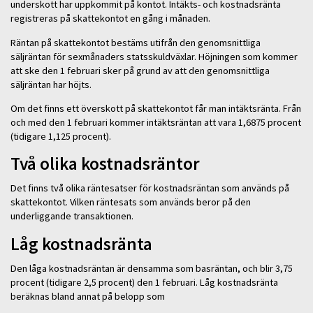
underskott har uppkommit på kontot. Intäkts- och kostnadsränta
registreras på skattekontot en gång i månaden.
Räntan på skattekontot bestäms utifrån den genomsnittliga
säljräntan för sexmånaders statsskuldväxlar. Höjningen som kommer
att ske den 1 februari sker på grund av att den genomsnittliga
säljräntan har höjts.
Om det finns ett överskott på skattekontot får man intäktsränta. Från
och med den 1 februari kommer intäktsräntan att vara 1,6875 procent
(tidigare 1,125 procent).
Två olika kostnadsräntor
Det finns två olika räntesatser för kostnadsräntan som används på
skattekontot. Vilken räntesats som används beror på den
underliggande transaktionen.
Låg kostnadsränta
Den låga kostnadsräntan är densamma som basräntan, och blir 3,75
procent (tidigare 2,5 procent) den 1 februari. Låg kostnadsränta
beräknas bland annat på belopp som