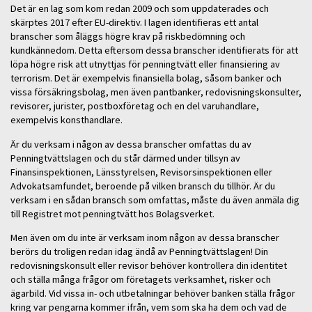
Det är en lag som kom redan 2009 och som uppdaterades och
skärptes 2017 efter EU-direktiv. I lagen identifieras ett antal
branscher som åläggs högre krav på riskbedömning och
kundkännedom. Detta eftersom dessa branscher identifierats för att
löpa högre risk att utnyttjas för penningtvätt eller finansiering av
terrorism. Det är exempelvis finansiella bolag, såsom banker och
vissa försäkringsbolag, men även pantbanker, redovisningskonsulter,
revisorer, jurister, postboxföretag och en del varuhandlare,
exempelvis konsthandlare.
Är du verksam i någon av dessa branscher omfattas du av
Penningtvättslagen och du står därmed under tillsyn av
Finansinspektionen, Länsstyrelsen, Revisorsinspektionen eller
Advokatsamfundet, beroende på vilken bransch du tillhör. Är du
verksam i en sådan bransch som omfattas, måste du även anmäla dig
till Registret mot penningtvätt hos Bolagsverket.
Men även om du inte är verksam inom någon av dessa branscher
berörs du troligen redan idag ändå av Penningtvättslagen! Din
redovisningskonsult eller revisor behöver kontrollera din identitet
och ställa många frågor om företagets verksamhet, risker och
ägarbild. Vid vissa in- och utbetalningar behöver banken ställa frågor
kring var pengarna kommer ifrån, vem som ska ha dem och vad de