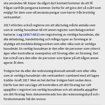
ska användas till. Köper du något dyrt kontant kommer du att få
frågan varifrån pengarna kommer. Detta för att göra det så svårt som
möjligt för dem som vill använda pengar som härrör från brottslig
verksamhet.
2017 infördes också reglerna om att alla bolag måste anmäla vem
som är verklig huvudman till ett annat register som Bolagsverket
hanterar.
Lag (2017:631)
om registrering av verkliga huvudmän, där
alla aktiebolag, handelsbolag och många typer av föreningar är
skyldiga att meddela Bolagsverket vem eller vilka som är verkliga
huvudmän. En verklig huvudman är den eller de personer som ytterst
äger eller kontrollerar exempelvis ett företag eller en förening. Det
kan också vara den eller de personer som tjänar på att någon annan
agerar åt dem.
Troligen har du eller din redovisningskonsult anmält vem eller vilka
som är verkliga huvudmän i din verksamhet i samband med att lagen
trädde i kraft 2017. Men en hel del har troligen hänt sedan dess.
Därför kan det vara läge att kontrollera att ditt företag har rätt
uppgifter i registret om verklig huvudman och att aktuella uppgifter
om ditt företag finns dokumenterade hos din redovisningsbyrå och i
förekommande fall din revisor.