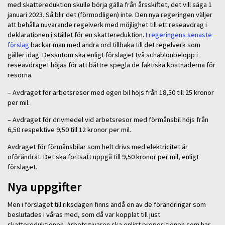
med skattereduktion skulle börja gälla från årsskiftet, det vill säga 1
januari 2023. Så blir det (förmodligen) inte. Den nya regeringen väljer
att behålla nuvarande regelverk med möjlighet till ett reseavdrag i
deklarationen i stället för en skattereduktion.
I regeringens senaste
förslag
backar man med andra ord tillbaka till det regelverk som
gäller idag. Dessutom ska enligt förslaget två schablonbelopp i
reseavdraget höjas för att bättre spegla de faktiska kostnaderna för
resorna.
– Avdraget för arbetsresor med egen bil höjs från 18,50 till 25 kronor
per mil.
– Avdraget för drivmedel vid arbetsresor med förmånsbil höjs från
6,50 respektive 9,50 till 12 kronor per mil.
Avdraget för förmånsbilar som helt drivs med elektricitet är
oförändrat. Det ska fortsatt uppgå till 9,50 kronor per mil, enligt
förslaget.
Nya uppgifter
Men i förslaget till riksdagen finns ändå en av de förändringar som
beslutades i våras med, som då var kopplat till just
skattereduktionen. Arbetsgivaren ska enligt propositionen som har