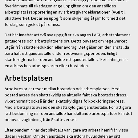
överlämnats till riksdagen ange uppgiften om den anställdes
arbetsplats i rapporteringen av arbetsgivardeklarationen (AGI) till
Skatteverket. Det är en uppgift som skiljer sig åt jämfört med det
förslag som gick ut på remiss.
Det här innebär att två nya uppgifter ska anges i AGI, arbetsplatsens
gatuadress och arbetsplatsens ort. Detta oavsett om regelverket
utgår från skattereduktion eller avdrag. Det gäller om den anställda
bara haft ett tjänsteställe under redovisningsperioden. Enligt
skattereglerna har den anställde ett tjänsteställe vilket antingen är
en adress hos arbetsgivaren eller i bostaden.
Arbetsplatsen
Arbetsresor är resor mellan bostaden och arbetsplatsen. Med
bostad avses den skattskyldigas aktuella faktiska bostadsadress,
vilket normalt också är den skattskyldigas folkbokföringsadress.
Med arbetsplats avses den skattskyldigas tjänsteställe. För att göra
rätt bedömning när den anställde har skiftande arbetsplatser kan det
behövas vägledning från Skatteverket.
Efter pandemin har det blivit allt vanligare att arbeta hemifrån vissa
dagar i veckan. Om den anställde ska utföra huvuddelen av sitt