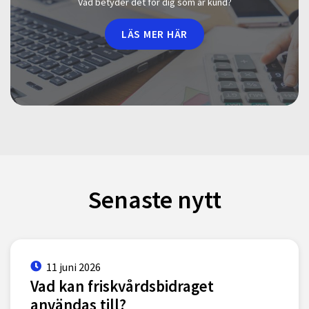
Vad betyder det för dig som är kund?
LÄS MER HÄR
Senaste nytt
11 juni 2026
Vad kan friskvårdsbidraget
användas till?