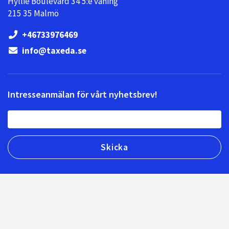
Hyllie Boulevard 34 5:e våning
215 35 Malmö
+46733976469
info@taxeda.se
Intresseanmälan för vårt nyhetsbrev!