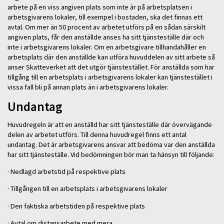
arbete på en viss angiven plats som inte är på arbetsplatsen i
arbetsgivarens lokaler, till exempel i bostaden, ska det finnas ett
avtal. Om mer än 50 procent av arbetet utförs på en sådan särskilt
angiven plats, får den anställde anses ha sitt tjänsteställe där och
inte i arbetsgivarens lokaler. Om en arbetsgivare tillhandahåller en
arbetsplats där den anställde kan utföra huvuddelen av sitt arbete så
anser Skatteverket att det utgör tjänstestället. För anställda som har
tillgång till en arbetsplats i arbetsgivarens lokaler kan tjänstestället i
vissa fall bli på annan plats än i arbetsgivarens lokaler.
Undantag
Huvudregeln är att en anställd har sitt tjänsteställe där övervägande
delen av arbetet utförs. Till denna huvudregel finns ett antal
undantag. Det är arbetsgivarens ansvar att bedöma var den anställda
har sitt tjänsteställe. Vid bedömningen bör man ta hänsyn till följande:
· Nedlagd arbetstid på respektive plats
· Tillgången till en arbetsplats i arbetsgivarens lokaler
· Den faktiska arbetstiden på respektive plats
· Avtal om distansarbete med mera