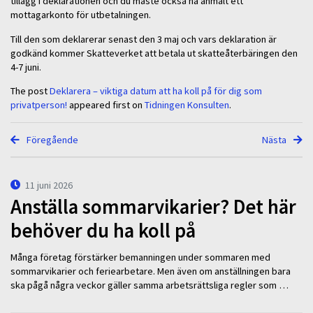
tillägg i deklarationen och du måste också ha anmält ett
mottagarkonto för utbetalningen.
Till den som deklarerar senast den 3 maj och vars deklaration är
godkänd kommer Skatteverket att betala ut skatteåterbäringen den
4-7 juni.
The post
Deklarera – viktiga datum att ha koll på för dig som
privatperson!
appeared first on
Tidningen Konsulten
.
Föregående
Nästa
11 juni 2026
Anställa sommarvikarier? Det här
behöver du ha koll på
Många företag förstärker bemanningen under sommaren med
sommarvikarier och feriearbetare. Men även om anställningen bara
ska pågå några veckor gäller samma arbetsrättsliga regler som …