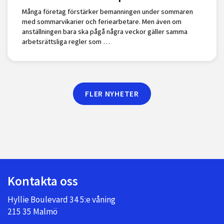
Många företag förstärker bemanningen under sommaren
med sommarvikarier och feriearbetare. Men även om
anställningen bara ska pågå några veckor gäller samma
arbetsrättsliga regler som …
FLER NYHETER
Kontakta oss
Hyllie Boulevard 34 5:e våning
215 35 Malmö