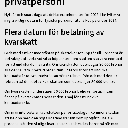
privatperson!
Nytt år och snart dags att deklarera inkomster för 2023. Här lyfter vi
några viktiga datum för fysiska personer att ha koll på under 2024.
Flera datum för betalning av
kvarskatt
I och med att kostnadsräntan på skattekontot uppgår till 5 procent är
det viktigt att veta vid vilka tidpunkter som skatten ska vara inbetald
för att undvika denna ränta. Om kvarskatten överstiger 30 000 kronor
ska denna vara inbetald redan den 12 februariför att undvika
kostnadsränta. Kostnadsräntan börjar räknas från och med den 13
februari på den del av kvarskatten som överstiger 30 000 kronor.
Om kvarskatten understiger 30 000 kronor behöver betalningen
finnas på skattekontot senast den 3 maj för att undvika
kostnadsränta.
Om man inte betalar kvarskatten på förfallodagen kommer skulden
att belöpa med den höga kostnadsräntan som uppgår till hela 20
procent. När den slutliga kvarskatten ska betalas beror på när man