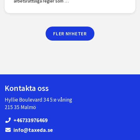
arbetsrättsliga regler som …
FLER NYHETER
Kontakta oss
Hyllie Boulevard 34 5:e våning
215 35 Malmö
+46733976469
info@taxeda.se