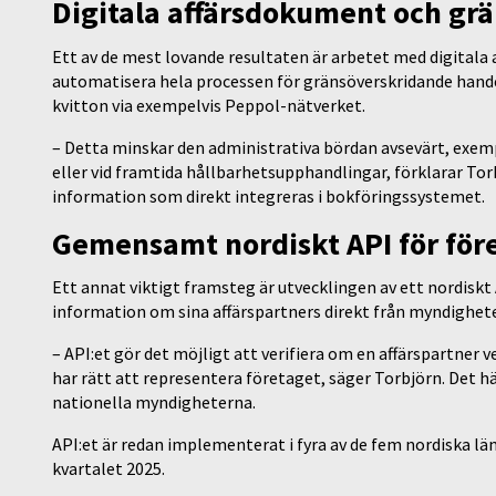
Digitala affärsdokument och gr
Ett av de mest lovande resultaten är arbetet med digitala 
automatisera hela processen för gränsöverskridande hande
kvitton via exempelvis Peppol-nätverket.
– Detta minskar den administrativa bördan avsevärt, exemp
eller vid framtida hållbarhetsupphandlingar, förklarar Tor
information som direkt integreras i bokföringssystemet.
Gemensamt nordiskt API för för
Ett annat viktigt framsteg är utvecklingen av ett nordis
information om sina affärspartners direkt från myndigheter
– API:et gör det möjligt att verifiera om en affärspartner v
har rätt att representera företaget, säger Torbjörn. Det h
nationella myndigheterna.
API:et är redan implementerat i fyra av de fem nordiska lä
kvartalet 2025.