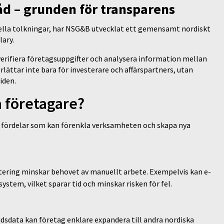
åd – grunden för transparens
ella tolkningar, har NSG&B utvecklat ett gemensamt nordiskt
lary.
verifiera företagsuppgifter och analysera information mellan
rlättar inte bara för investerare och affärspartners, utan
tiden.
a företagare?
a fördelar som kan förenkla verksamheten och skapa nya
ering minskar behovet av manuellt arbete. Exempelvis kan e-
ystem, vilket sparar tid och minskar risken för fel.
idsdata kan företag enklare expandera till andra nordiska