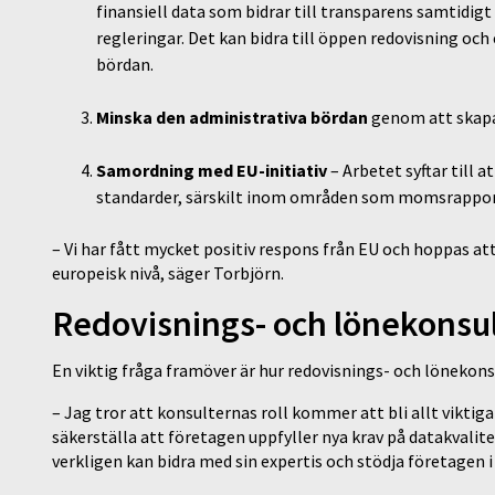
finansiell data som bidrar till transparens samtidi
regleringar. Det kan bidra till öppen redovisning oc
bördan.
Minska den administrativa bördan
genom att skapa 
Samordning med EU-initiativ
– Arbetet syftar till 
standarder, särskilt inom områden som momsrappor
– Vi har fått mycket positiv respons från EU och hoppas att
europeisk nivå, säger Torbjörn.
Redovisnings- och lönekonsul
En viktig fråga framöver är hur redovisnings- och lönekons
– Jag tror att konsulternas roll kommer att bli allt viktig
säkerställa att företagen uppfyller nya krav på datakvalit
verkligen kan bidra med sin expertis och stödja företagen 