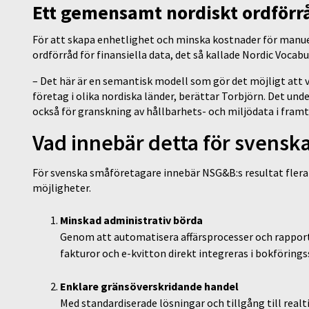
Ett gemensamt nordiskt ordförr
För att skapa enhetlighet och minska kostnader för manu
ordförråd för finansiella data, det så kallade Nordic Vocabu
– Det här är en semantisk modell som gör det möjligt att 
företag i olika nordiska länder, berättar Torbjörn. Det unde
också för granskning av hållbarhets- och miljödata i fram
Vad innebär detta för svensk
För svenska småföretagare innebär NSG&B:s resultat fler
möjligheter.
Minskad administrativ börda
Genom att automatisera affärsprocesser och rapport
fakturor och e-kvitton direkt integreras i bokföringss
Enklare gränsöverskridande handel
Med standardiserade lösningar och tillgång till realt