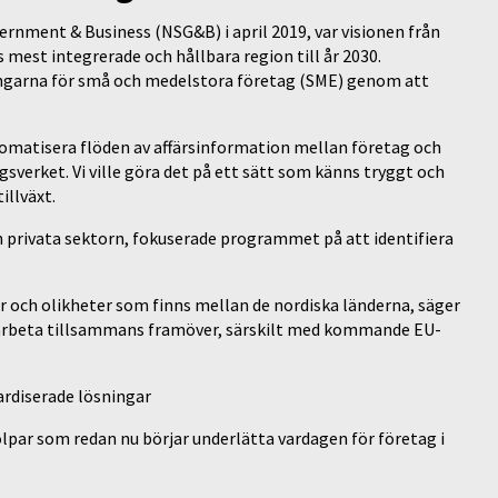
ernment & Business (NSG&B) i april 2019, var visionen från
s mest integrerade och hållbara region till år 2030.
ngarna för små och medelstora företag (SME) genom att
omatisera flöden av affärsinformation mellan företag och
sverket. Vi ville göra det på ett sätt som känns tryggt och
illväxt.
privata sektorn, fokuserade programmet på att identifiera
er och olikheter som finns mellan de nordiska länderna, säger
na arbeta tillsammans framöver, särskilt med kommande EU-
ardiserade lösningar
par som redan nu börjar underlätta vardagen för företag i