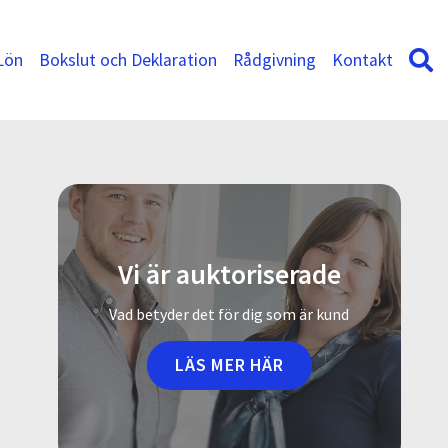
Lön
Bokslut och Deklaration
Rådgivning
Kontakt
Vi är auktoriserade
Vad betyder det för dig som är kund
LÄS MER HÄR