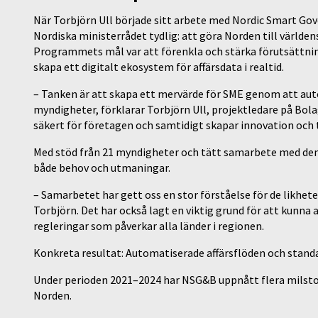
När Torbjörn Ull började sitt arbete med Nordic Smart Gov
Nordiska ministerrådet tydlig: att göra Norden till världen
Programmets mål var att förenkla och stärka förutsättni
skapa ett digitalt ekosystem för affärsdata i realtid.
– Tanken är att skapa ett mervärde för SME genom att aut
myndigheter, förklarar Torbjörn Ull, projektledare på Bolag
säkert för företagen och samtidigt skapar innovation och t
Med stöd från 21 myndigheter och tätt samarbete med den 
både behov och utmaningar.
– Samarbetet har gett oss en stor förståelse för de likhet
Torbjörn. Det har också lagt en viktig grund för att kun
regleringar som påverkar alla länder i regionen.
Konkreta resultat: Automatiserade affärsflöden och stand
Under perioden 2021–2024 har NSG&B uppnått flera milstol
Norden.