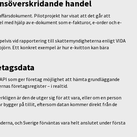
änsöverskridande handel
affärsdokument. Pilotprojekt har visat att det går att
l med hjälp av e-dokument som e-fakturor, e-order och e-
elvis vid rapportering till skattemyndigheterna enligt VIDA
björn. Ett konkret exempel är hur e-kvitton kan bära
etagsdata
kt API som ger företag möjlighet att hämta grundläggande
nas företagsregister – i realtid.
erkligen är den de utger sig för att vara, eller om en person
är bygger på tillit, eftersom datan kommer direkt från de
nderna, och Sverige förväntas vara helt anslutet under första