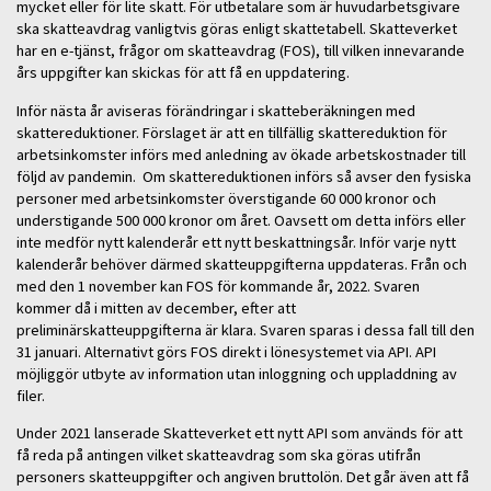
mycket eller för lite skatt. För utbetalare som är huvudarbetsgivare
ska skatteavdrag vanligtvis göras enligt skattetabell. Skatteverket
har en e-tjänst, frågor om skatteavdrag (FOS), till vilken innevarande
års uppgifter kan skickas för att få en uppdatering.
Inför nästa år aviseras förändringar i skatteberäkningen med
skattereduktioner. Förslaget är att en tillfällig skattereduktion för
arbetsinkomster införs med anledning av ökade arbetskostnader till
följd av pandemin. Om skattereduktionen införs så avser den fysiska
personer med arbetsinkomster överstigande 60 000 kronor och
understigande 500 000 kronor om året. Oavsett om detta införs eller
inte medför nytt kalenderår ett nytt beskattningsår. Inför varje nytt
kalenderår behöver därmed skatteuppgifterna uppdateras. Från och
med den 1 november kan FOS för kommande år, 2022. Svaren
kommer då i mitten av december, efter att
preliminärskatteuppgifterna är klara. Svaren sparas i dessa fall till den
31 januari. Alternativt görs FOS direkt i lönesystemet via API. API
möjliggör utbyte av information utan inloggning och uppladdning av
filer.
Under 2021 lanserade Skatteverket ett nytt API som används för att
få reda på antingen vilket skatteavdrag som ska göras utifrån
personers skatteuppgifter och angiven bruttolön. Det går även att få