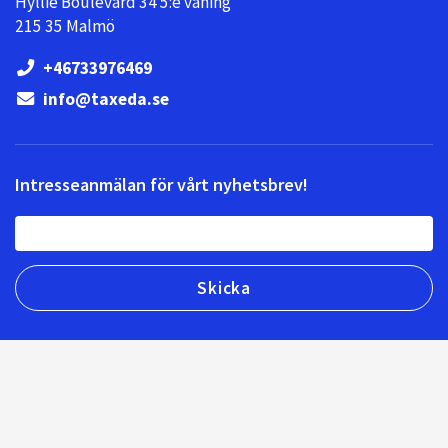
Hyllie Boulevard 34 5:e våning
215 35 Malmö
+46733976469
info@taxeda.se
Intresseanmälan för vårt nyhetsbrev!