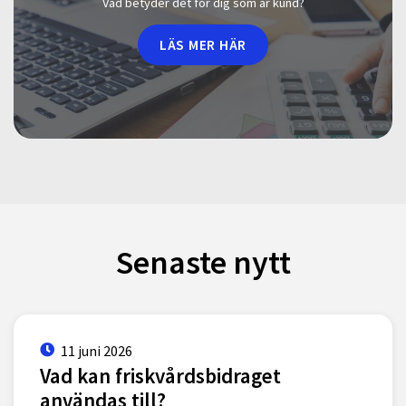
Vad betyder det för dig som är kund?
LÄS MER HÄR
Senaste nytt
11 juni 2026
Vad kan friskvårdsbidraget
användas till?